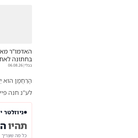
האדמו"ר מאוז
בחתונה לאח
בבלי
|
06.08.26
הָרַחֲמָן הוּא יַחֲ
לע"נ חנה פיי
ניוזלטר י
תהיו
הר
כל מה שצריך 