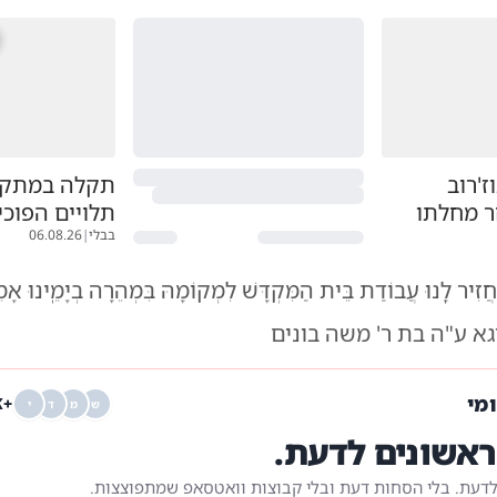
'רוב
תקלה במתקן:
ר מחלתו
תלויים הפוכי
בבלי
|
06.08.26
זִיר לָֽנוּ עֲבוֹדַת בֵּית הַמִּקְדָּשׁ לִמְקוֹמָהּ בִּמְהֵרָה בְיָמֵֽינוּ אָמ
גא ע"ה בת ר' משה בונים
ומי
+68K
ש
מ
ד
י
אשונים לדעת.
לדעת. בלי הסחות דעת ובלי קבוצות וואטסאפ שמתפוצצות.