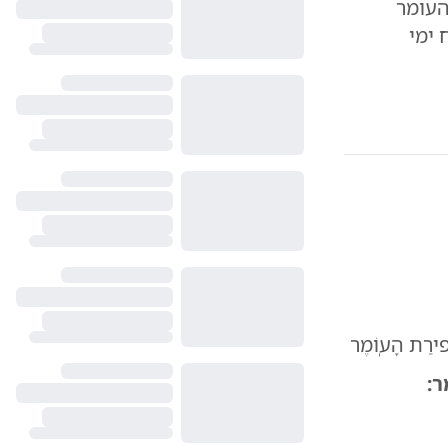
העומר
ייחודיים ברוח ימי
סְפירַת הָעֽוֹמֶר
ר: