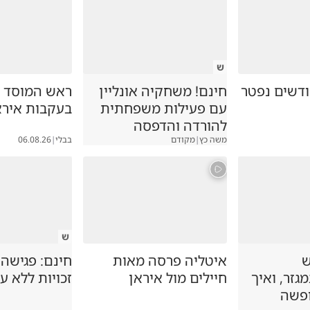
ש
ק בן 7 חודשים נפטר
חינם! משחקיה אונליין
ראש המוסד ה
עם פעילות משפחתית
בעקבות אירא
להורדה והדפסה
משה כץ
|
מקודם
בבלי
|
06.08.26
ש
ש
איטליה פרסה מאות
חינם: פגישה
זר, ואיך
חיילים מול איראן
זכויות ללא ע
ופשה