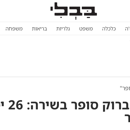
'ה
כלכלה
משפט
גלריות
בריאות
משפחה
פר"
לייזר ברו