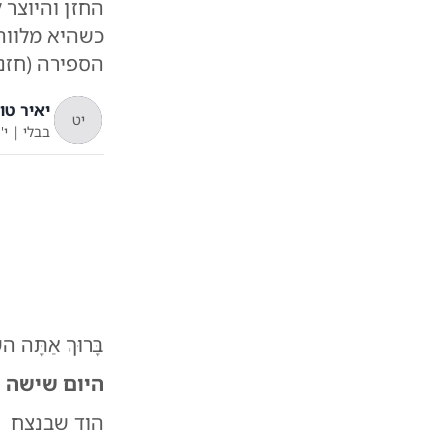
החזן והיוצר 
הספירה (חזנו
יאיר טו
יט
בבלי
|
י'
בָּרוּךְ אַתָּה השם
היום שישה 
הוד שבנצח