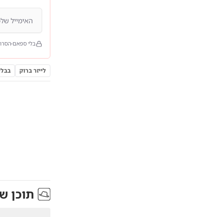
בלי ספאם
הסרה
לייזר ברוק
בבלי
תוכן ש