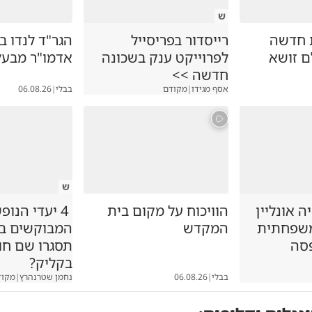
ש
 חדשה
רייסדור בפריסייל
הגר"ד לנדו ב
ם זושא
לפרוייקט ענק בשכונה
אדמו"ר מבעל
חדשה >>
אסף מגידו
|
מקודם
בבלי
|
06.08.26
ש
 אונליין
הוויכוח על מקום בית
4 יעדי הנופ
משפחתית
המקדש
המבוקשים במג
סה
תסגרו שם ח
בקליק?
בבלי
|
06.08.26
נחמן שטרנהרץ
|
מקוד