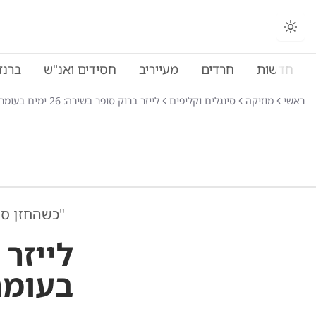
החלפת מצב תצוגה
חדשות
חרדים
מעייריב
חסידים ואנ"ש
ברנז
ראשי
מוזיקה
סינגלים וקליפים
לייזר ברוק סופר בשירה: 26 ימים בעומר
"כשהחזן סו
בעומר