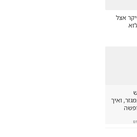
יקר אצל
זא
ש
זר, ואיך
ופשה
ם