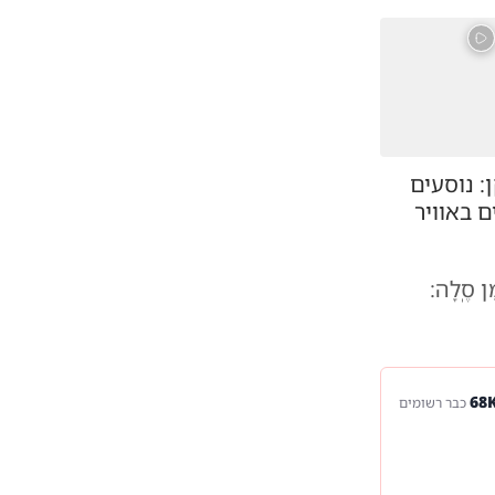
 נוסעים
ם באוויר
ֵן סֶֽלָה:
כבר רשומים