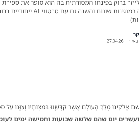
לייזר ברוק בפינתו המסורתית בה הוא סופר את ספירת 
כשהיא מלווה במנגינות שונות והשנה גם עם סרטוני AI 
ת)
קר
 באייר
|
27.04.26
0:00
/
0:34
10
10
 אֱלֹקֵינוּ מֶֽלֶךְ הָעוֹלָם אֲשֶׁר קִדְּשָֽׁנוּ בְּמִצְוֹתָיו וְצִוָּֽנוּ עַל 
ועשרים יום שהם שלשה שבועות וחמישה ימים לעומ