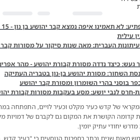
גילוי 
ן עילית
עיתונות העברית: מאה שנות סיקור על מסורות קבר 
 געש: כיצד נדדה מסורת קבורת יהושע - מהר אפרים
סת השחור: מסורת יהושע בן-נון בטבריה העתיקה
 כפר בוסני בהרי השומרון ומסורת קבר יהושע
ת-חרס לנבי יושע: מסע בעקבות מסורות קבורת יהושע
המקראי של קדש כעיר מקלט וכעיר לויים, התפתחה במה
ת קדומה הקושרת את המקום גם לקברם של דמויות מק
 מדרש יחודי עתיק יומין.
מש מאות שנים נכתב בספרות הנוסעים כי "בעיר קדש, 