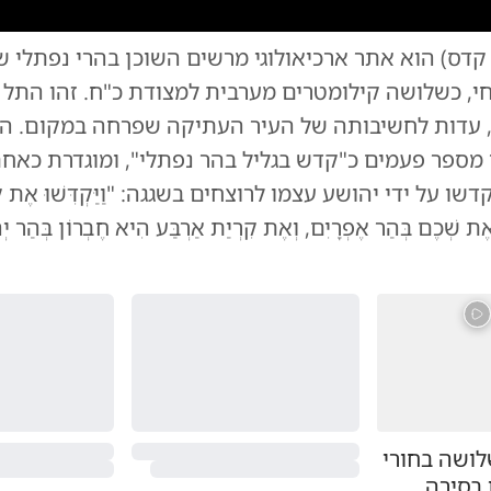
0:00
/
10:15
0
ל קדס) הוא אתר ארכיאולוגי מרשים השוכן בהרי נפתלי ש
ן, קבר אשר ונפתלי בני יעקב, מעיין עם בריכה
|
צילום:
באדיבות ערוץ היוטי
י, כשלושה קילומטרים מערבית למצודת כ"ח. זהו התל ה
ן, עדות לחשיבותה של העיר העתיקה שפרחה במקום. ה
 מספר פעמים כ"קדש בגליל בהר נפתלי", ומוגדרת כאח
על ידי יהושע עצמו לרוצחים בשגגה: "וַיַּקְדִּשׁוּ אֶת קֶדֶשׁ
וְאֶת שְׁכֶם בְּהַר אֶפְרָיִם, וְאֶת קִרְיַת אַרְבַּע הִיא חֶבְרוֹן בְּהַר י
לושה בחורי
 בסירה