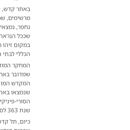
באתר קדש, שנ
מרשימים, שכ
נחפר, נמצאי
שככל הנראה ש
במקום זיהו ח
הכללי לבתי ה
המחקר המודר
שמדובר באחד
המקדש המונו
שנמצאו באתר
הסורי-פיניק
שנת 363 לספירה.
כיום, תל קדש