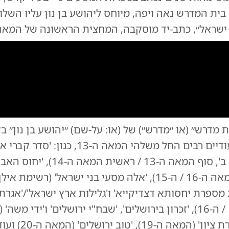
 בית המדרש נאה ויפה, מיוחס ליהושע בן נון עליו השלום
שראל״, כתב-יד מוסקבה, המחצית הראשונה של המאה ה-5
0:00
/
12:48
0
 מדרש״ (או ״מדרש״) של (או: על-שם) ״יהושע בן נון״ ב
 דקות ממודיעין עילית
|
צילום:
צילום: באדיבות ערוץ היוטי
מוזכרת בתיעודיים רבים החל משלהי המאה ה-13, כגו
(רשימת אילן ב', סוף המאה ה-13 / ראשית המ
הצדיקים' (המאה ה-16 / ה-15), 'אלה מסעי בני ישראל' (רשימ
אגרת מספרת יחסותא דצדיקייא' ו'גלילות ארץ ישראל'/'אגר
(המאה ה-17 / ה-16), 'זכרון בירושלים', 'שבח"י ירושלים' ו'ידי מש