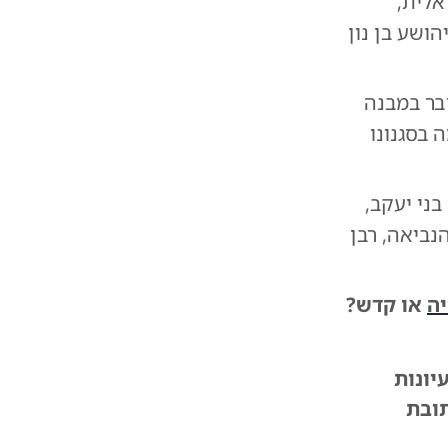
אלית,
הושע בן נון
בר במבנה
 בסגנונו
ני יעקב,
נביאה, רבן
ה
או קדש?
יונות
תובת