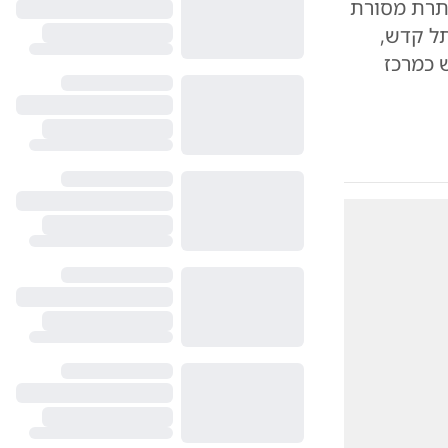
תתרת מסורת
תל קדש,
 כמרכז