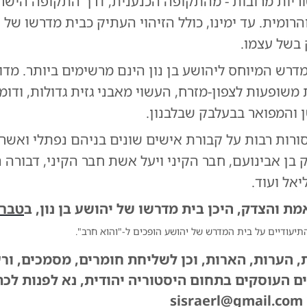
ריות מרובות - מהתקופה הכנענית, דרך התקופה הישר
רומית. עד ימינו, כולל הזיהוי העתיק כבית מדרשו של י
 בשל עצמו.
דרש המיוחס ליהושע בן נון הינם מרשימים ביותר. מדו
 משופעות לצפון-מזרח, העשוי מאבני גזית גדולות, ודומה
והמפואר בבעלבק שבלבנון.
רות רבות על קבורת אישים שונים בניהם נפתלי ואשר ב
 בן אבינועם, חבר הקיני ויעל אשת חבר הקיני, דבורה ה
יאל ועוד.
מת והצדק, היכן בית מדרשו של יהושע בן נון, ב
טברי
, הערות, הארות, וכן לשליחת חומרים, מסמכים, ורע
 העוסקים בתחום היסטוריה יהודית, נא לפנות לכ
si