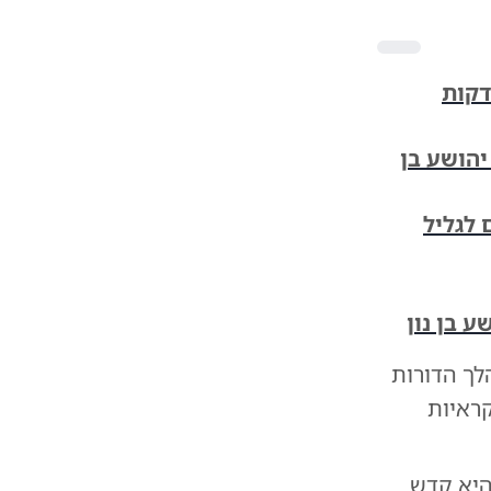
מפתיע: לא תאמינו איפה נמצא קבר יהושע בן נון - 15 דקות
יהושע בן
 לגליל
 בן נון
לך הדורות
ראיות
היא קדש