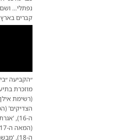
נפתלי... ושם
קברים בארץ י
״הקביעה ״בית
לא תאמינו איפה נמצא קבר יהושע בן נון! | גילוי מפתיע 15
ה-16), '
ה-18), 'מבשרת ציון' (המאה ה-19), 'טוב ירושלים' (המאה ה-20) ועוד[1].