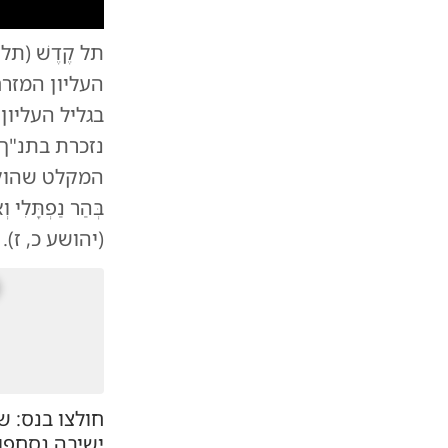
תל קֶדֶשׁ (ת
גן לאומי תל קדש - קדש נפתלי, בית מדרשו של יהושע בן נו
העליון המזרח
בגליל העליו
נזכרת בתנ"ך
המקלט שהוקדשו 
בְּהַר נַפְתָּלִי 
(יהושע כ, ז).
חולצו בנס: ש
ישיבה נסחפו