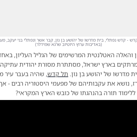
קדש - קדש נפתלי, בית מדרשו של יהושע בן נון, קבר אשר ונפתלי בני יעקב, מעי
(
באדיבות ערוץ היוטיוב שרגא שמידלר
)
ון והאלה האטלנטית המרשימים של הגליל העליון, באח
רתקים בארץ ישראל, מסתתרת מסורת יהודית עתיקה
 מדרשו של יהושע בן נון.
תל קדש
, שהיה בעבר עיר מ
רז, נושא את עקבותיהם של מפעמי היסטוריה רבים - אך
ללימוד תורה בהנהגתו של כובש הארץ המקראי?