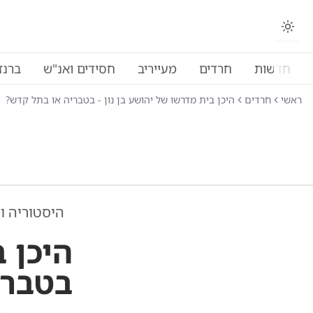
החלפת מצב תצוגה
חדשות
חרדים
מעייריב
חסידים ואנ"ש
ברנז
ראשי
חרדים
היכן בית מדרשו של יהושע בן נון - בטבריה או בתל קדש?
היסטוריה ו
היכן ב
בטברי