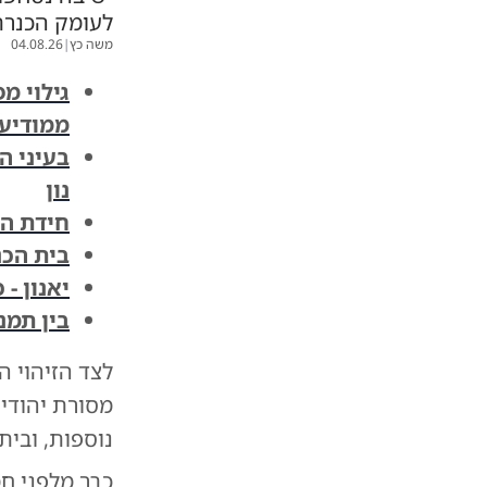
לעומק הכנרת
משה כץ
|
04.08.26
ממודיעי
בעיני ה
נון
חידת הר
בית הכנ
יאנון -
בין תמנ
לצד הזיהוי 
מסורת יהודי
נוספות, ובית
כבר מלפני ח