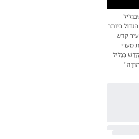
10
1
בגליל
וב שרגא שמידלר
גדול ביותר
עיר קדש
ת מערי
 בַּגָּלִיל
ְהוּדָה"