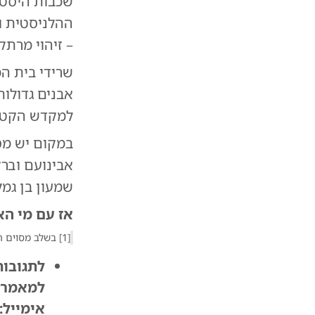
שכבות היסטו
ההלניסטית וה
– זיהוי מרתק
שרידי בית המ
אבנים גדולות
למקדש הקטן 
במקום יש מסו
אבינועם וברק
שמעון בן גמל
אז עם מי הא
[1] בשלב מסוים התיעודיים על בית המדרש של יהושע הופכים ל-"והוא חרב".
לתגובות
למאמרים
אימייל: sraerl@gmail.com