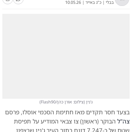
בבלי
|
כ"ג באייר
|
10.05.26
ג'נין
(
צילום: אורן כהן/Flash90
)
בצעד חסר תקדים מאז חתימת הסכמי אוסלו, פרסם
צה"ל
הבוקר (ראשון) צו צבאי המודיע על תפיסת
שטח של כ-7,247 דונם בתוך העיר
ג'נין
שבצפון