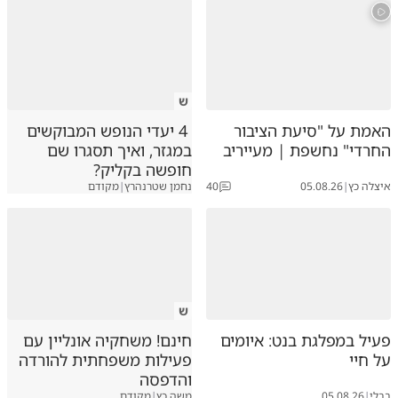
ש
האמת על "סיעת הציבור
4 יעדי הנופש המבוקשים
החרדי" נחשפת | מעייריב
במגזר, ואיך תסגרו שם
חופשה בקליק?
איצלה כץ
|
05.08.26
40
נחמן שטרנהרץ
|
מקודם
ש
פעיל במפלגת בנט: איומים
חינם! משחקיה אונליין עם
על חיי
פעילות משפחתית להורדה
והדפסה
בבלי
|
05.08.26
משה כץ
|
מקודם