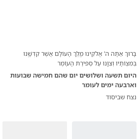
0:00
/
0:42
10
10
בָּרוּךְ אַתָּה ה' אֱלֹקֵינוּ מֶֽלֶךְ הָעוֹלָם אֲשֶׁר קִדְּשָֽׁנוּ
בְּמִצְוֹתָיו וְצִוָּֽנוּ עַל סְפירַת הָעֽוֹמֶר
היום תשעה ושלושים יום שהם חמישה שבועות
וארבעה ימים לעומר
נצח שביסוד