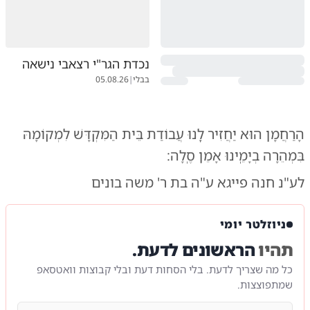
נכדת הגר"י רצאבי נישאה
בבלי
|
05.08.26
הָרַחֲמָן הוּא יַחֲזִיר לָֽנוּ עֲבוֹדַת בֵּית הַמִּקְדָּשׁ לִמְקוֹמָהּ
בִּמְהֵרָה בְיָמֵֽינוּ אָמֵן סֶֽלָה:
לע"נ חנה פייגא ע"ה בת ר' משה בונים
ניוזלטר יומי
תהיו
הראשונים לדעת.
כל מה שצריך לדעת. בלי הסחות דעת ובלי קבוצות וואטסאפ
שמתפוצצות.