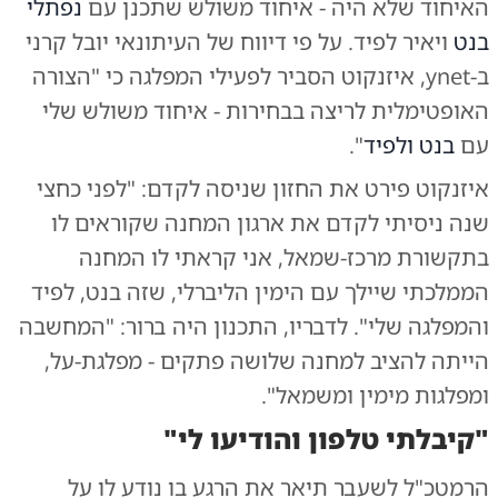
האיחוד שלא היה - איחוד משולש שתכנן עם
נפתלי
בנט
ויאיר לפיד. על פי דיווח של העיתונאי יובל קרני
ב-ynet, איזנקוט הסביר לפעילי המפלגה כי "הצורה
האופטימלית לריצה בבחירות - איחוד משולש שלי
עם
בנט ולפיד
".
איזנקוט פירט את החזון שניסה לקדם: "לפני כחצי
שנה ניסיתי לקדם את ארגון המחנה שקוראים לו
בתקשורת מרכז-שמאל, אני קראתי לו המחנה
הממלכתי שיילך עם הימין הליברלי, שזה בנט, לפיד
והמפלגה שלי". לדבריו, התכנון היה ברור: "המחשבה
הייתה להציב למחנה שלושה פתקים - מפלגת-על,
ומפלגות מימין ומשמאל".
"קיבלתי טלפון והודיעו לי"
הרמטכ"ל לשעבר תיאר את הרגע בו נודע לו על