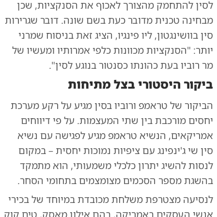
לסין להתחמק מהצורך לאכוף את הסנקציות, שכן
מבחינה טכנית מדובר כעת בשם שונה. דובר שגרירות
סין בוושינגטון, ליו פינגיו, הציג זאת בניסוח שמרני
יותר: "הסנקציות מכוונות כלפי אמרותיו ומעשיו של
מר רוביו בעת כהונתו כסנטור בנוגע לסין".
ביקור היסטורי בצל מתיחות
הביקור של טראמפ ורוביו בסין מגיע על רקע מערכת
יחסים מורכבת בין שתי המעצמות. על פי דיווחים
אמריקאים, הנשיא טראמפ מגיע לפגישה עם נשיא
סין שי ג'ינפינג עם ציפיות נמוכות יחסית – במקום
לנסות להשיג יתרון כלכלי משמעותי, הוא מתמקד
בהשגת מספר הסכמים מצומצמים בתחומי הסחר.
לנסיעה מצטרפת משלחת מכובדת במיוחד של בכירי
אנשי העסקים באמריקה, בהם אילון מאסק, טים קוק