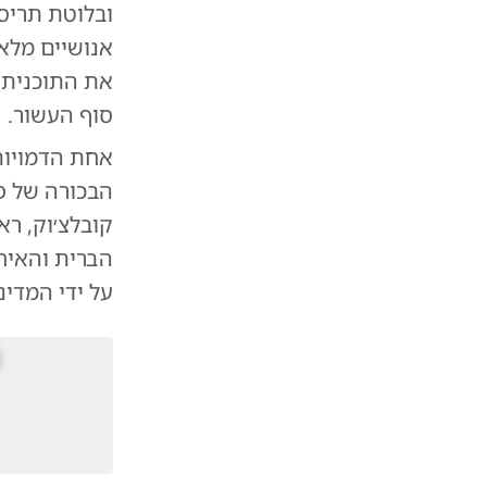
ובלוטת תריס
סוף העשור.
אחת הדמויות 
הבכורה של פו
קובלצ׳וק, רא
הברית והאיח
על ידי המדינ