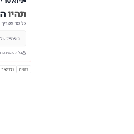
ניוזלטר י
תהיו
הר
כל מה שצריך 
בלי ספאם
הסרה
רוסיה
ולדימיר פ