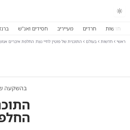
חדשות
חרדים
מעייריב
חסידים ואנ"ש
ברנז
ראשי
חדשות
בעולם
התוכנית של פוטין לחיי נצח: החלפת איברים אנושיים 
בהשקעה של כ־26 מיליא
התוכנ
החלפת 