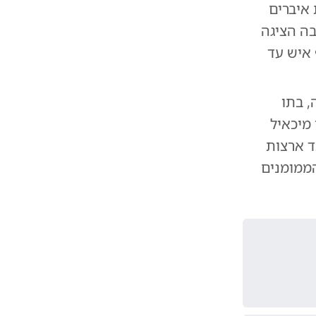
 איברים
ליקובה הציגה
הצהירה כי היא עשויה להציל כ־175 אלף איש עד
, בתו
 מיכאיל
ד ארצות
הממומנים