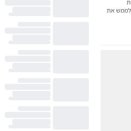
ת
 לממש את