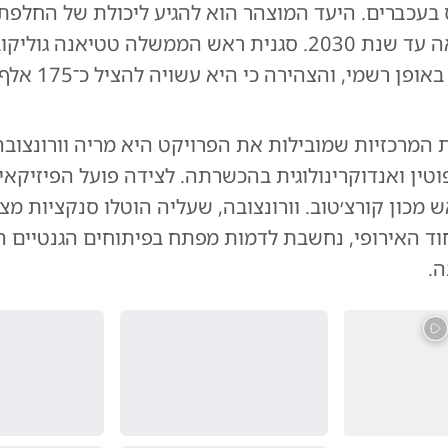
 בעכברים. היעד המוצהר הוא להגיע ליכולת של החלפת
אנושיים מלאה עד שנת 2030. סגנית ראש הממשלה טטיאנה גו
את התוכנית באופן רשמי, ו
המרכזיות שמובילות את הפרויקט היא מריה וורונצובה
טין ואנדוקרינולוגית בהכשרתה. לצידה פועל הפיזיקאי
ש מכון קורצ׳טוב. וורונצובה, שעליה הוטלו סנקציות מצ
וד האירופי, נחשבת לדמות מפתח בפיתוחים הגנטיים 
ה.