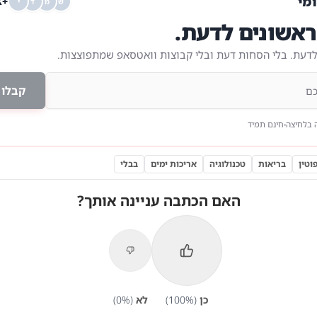
ומי
+68K
ש
מ
ד
י
אשונים לדעת.
לדעת. בלי הסחות דעת ובלי קבוצות וואטסאפ שמתפוצצות.
קבלו 
 בלחיצה
חינם תמיד
וטין
בריאות
טכנולוגיה
אריכות ימים
בבלי
האם הכתבה עניינה אותך?
כן
(
%)
100
לא
(
%)
0