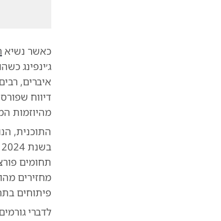
כאשר נשיא
ר
ג׳ינפינג כש
איברים, רבים
דיווח שפורסם
מהיוזמות המד
התוכנית, הנ
תחומים פורצי
מחזירים מהונ
פיתוחים בתח
לדברי גורמים