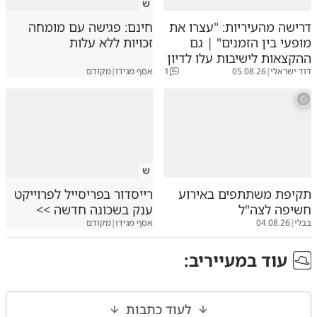
ש
מנחם
דיווח
תגובה
31.05.26
דרישה מהעיריות: "עצרו את
חינם: פגישה עם מומחה
מופעי בין הזמנים" | גם
זכויות ללא עלות
אורח תתנהג כאורח
ההקצאות לישיבות עלו לדיון
מארח
דיווח
31.05.26
דוד ישראלי
|
05.08.26
1
אסף מגידו
|
מקודם
אתה מבלבל בשכל אנחנו לוקחים כסף מהמדינה זה כסף 
שלנו שמגיע בצדק המדינה זורקת פירורים מגיע לנו הרבה 
הארבה יותר
משה
דיווח
31.05.26
כבר פסקו גדול"י שצריך להציל מצפי הארי
ש
דוד
דיווח
31.05.26
תקיפת משתתפים באירוע
רייסדור בפריסייל לפרוייקט
חשיפה לצה"ל
ענק בשכונה חדשה >>
1
חבל שזה לא פתןח בנטפרי באופן קבוע
בבלי
|
04.08.26
אסף מגידו
|
מקודם
אבי
דיווח
תגובה
31.05.26
עוד ב
מעייריב
:
לעוד כתבות