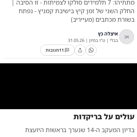
מתתיהו: 7 תלמידים סולקו לצמיתות - זו הסיבה |
החלק השני של זמן קיץ בישיבת קמניץ - נפתח
בשורת מכתבים (מעייריב)
איצלה כץ
אכ
בבלי
|
ט"ו בסיון
|
31.05.26
11
תגובות
0:00
/
11:05
10
10
עולים על בריקדות
 | שמואל דריי | שוקי לרר | רונן שטלצר | פלאש 90 | באדיבות המצלם
בדיון המעקב ה-14 שנערך בראשות היועצת