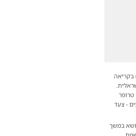
 בקריאה
ראלית.
 טרופר
ם - צעד
ושא במשך
שפת