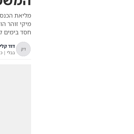
המשמ
מליאת הכנסת
מיקי זוהר ה
חסד בימים ק
דוד קליי
דק
בבלי
|
כ"