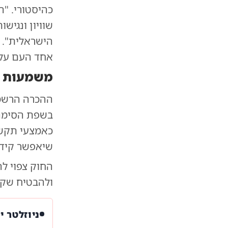
כהיסטורי. "
שוויון ונגיש
הישראלית". פ
אחד העם על 
משמעות 
ההכרה הרשמי
בשפת הסימני
כאמצעי תקשו
שיאפשר קידו
החוק צפוי לה
ולהבטיח שקה
ניוזלטר י