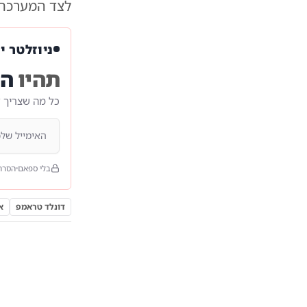
לצד המערכת 
ניוזלטר י
תהיו
הר
כל מה שצריך 
בלי ספאם
הסרה
דונלד טראמפ
א