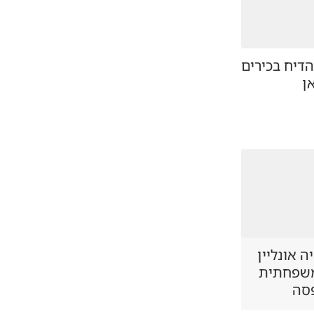
דיח בכירים
ן
 אונליין
משפחתית
סה