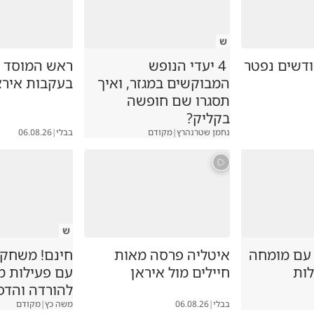
ש
ק בן 7 חודשים נפטר
4 יעדי הנופש
ראש המוסד ה
המבוקשים במגזר, ואיך
בעקבות אירא
תסגרו שם חופשה
בקליק?
נחמן שטרנהרץ
|
מקודם
בבלי
|
06.08.26
ש
 עם מומחה
איטליה פרסה מאות
חינם! משחקיה
לות
חיילים מול איראן
עם פעילות 
להורדה והדפ
בבלי
|
06.08.26
משה כץ
|
מקודם