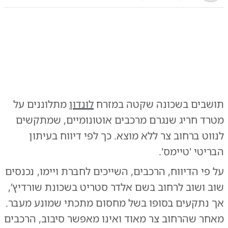
0:00
/
0:52
10
10
תושבים בשכונה שקטה במזרח
לונדון
מתלוננים על
ל ווימו מסתבך ברחובות לונדון
|
צילום:
צילום: מתוך רשתות חברתיות
מטרד חריג שנגרם מרכבים אוטונומיים, שמתקשים
לנווט ברחוב צר ללא מוצא. כך לפי דיווח בעיתון
הבריטי 'טיימס'.
על פי הדיווח, הרכבים, השייכים לחברת ויימו, נכנסים
שוב ושוב לרחוב בשם אלדר סטריט בשכונת שורדיץ’,
אך נתקעים בסופו בשל מחסום מתכתי שמונע מעבר.
מאחר שהרחוב צר מאוד ואינו מאפשר סיבוב, הרכבים