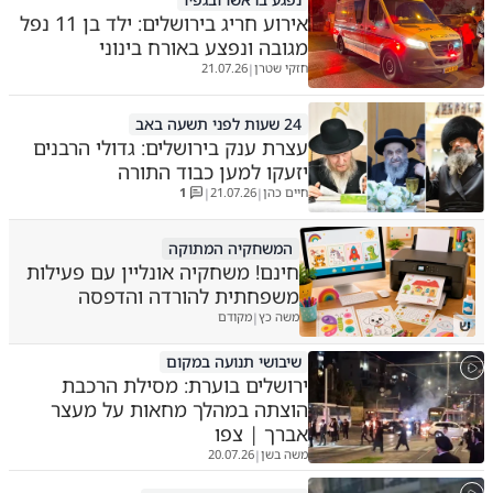
אירוע חריג בירושלים: ילד בן 11 נפל
מגובה ונפצע באורח בינוני
חזקי שטרן
21.07.26
|
24 שעות לפני תשעה באב
עצרת ענק בירושלים: גדולי הרבנים
יזעקו למען כבוד התורה
חיים כהן
21.07.26
1
|
|
המשחקיה המתוקה
חינם! משחקיה אונליין עם פעילות
משפחתית להורדה והדפסה
משה כץ
מקודם
|
ש
שיבושי תנועה במקום
ירושלים בוערת: מסילת הרכבת
הוצתה במהלך מחאות על מעצר
אברך | צפו
משה בשן
20.07.26
|