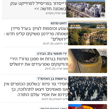
רייסדור בפריסייל לפרוייקט ענק
בשכונה חדשה >>
אסף מגידו
מקודם
|
ש
דואט מרגש
געגוע וכוספות לציון: בערל פיידן
ושמחה פרידמן משיקים קליפ חדש -
"ירושלים"
מלך הלפגוט
26.07.26
|
ירי חופשי בלב הבירה
חגיגות בגרות או מפגן טרור? הירי
והזיקוקים שמרעידים את ירושלים
משה אריה
24.07.26
|
בראשות בן האדמו"ר
חסידי גור פיזזו 'בשלטון הכופרים אין
אנו מאמינים' ויצאו לתהלוכה; כך
קידמו את אסיר עולם התורה
חיים רוזנבוים
24.07.26
|
נפגע בראשו ובגפיו