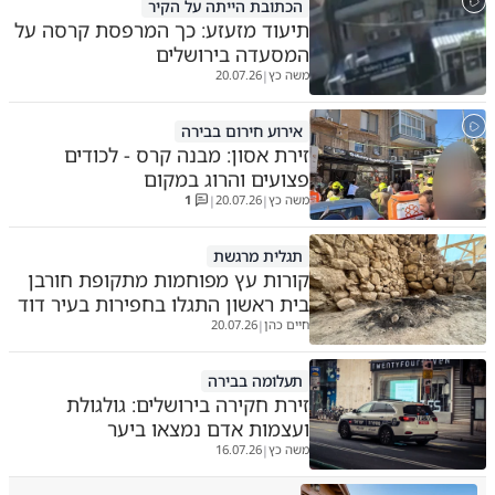
הכתובת הייתה על הקיר
תיעוד מזעזע: כך המרפסת קרסה על
המסעדה בירושלים
משה כץ
20.07.26
|
אירוע חירום בבירה
זירת אסון: מבנה קרס - לכודים
פצועים והרוג במקום
משה כץ
20.07.26
1
|
|
תגלית מרגשת
קורות עץ מפוחמות מתקופת חורבן
בית ראשון התגלו בחפירות בעיר דוד
חיים כהן
20.07.26
|
תעלומה בבירה
זירת חקירה בירושלים: גולגולת
ועצמות אדם נמצאו ביער
משה כץ
16.07.26
|