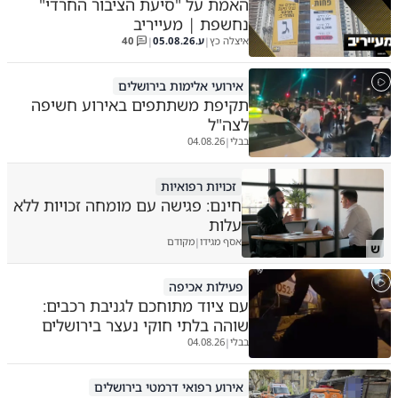
האמת על "סיעת הציבור החרדי"
נחשפת | מעייריב
איצלה כץ
ע.
05.08.26
40
|
|
אירועי אלימות בירושלים
תקיפת משתתפים באירוע חשיפה
לצה"ל
בבלי
04.08.26
|
זכויות רפואיות
חינם: פגישה עם מומחה זכויות ללא
עלות
אסף מגידו
מקודם
|
ש
פעילות אכיפה
עם ציוד מתוחכם לגניבת רכבים:
שוהה בלתי חוקי נעצר בירושלים
בבלי
04.08.26
|
אירוע רפואי דרמטי בירושלים