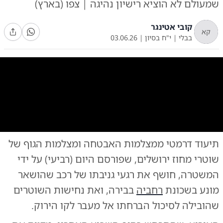
שמעולם לא הוציא רישיון נהיגה | צפו (בארץ)
קובי אטינגר
קא
בבלי
|
י"ח בסיון
|
03.06.26
0:00
/
0:58
10
10
תיעוד דרמטי ממצלמות האבטחה ומצלמות הגוף של
צילום:
צילום: דוברות המשטרה
שוטרי מחוז ירושלים, שפורסם היום (רביעי) על ידי
המשטרה, חושף את רגעי גניבתו של רכב שהושאר
מונע בשכונת
רחביה
בבירה, ואת נחישות השוטרים
שהובילה לסיכול הברחתו אל מעבר לקו הירוק.