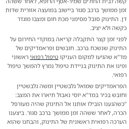
קשה לבית החולים שמיר-אסף הרופא, לאחר ששהה
זמן ממושך ברכב סגור ביישוב במועצה אזורית שדות
דן. התינוק סובל מסימני מכת חום ומצבו מוגדר
כקשה ולא יציב.
לפני זמן קצר התקבלה קריאה במוקדי החירום על
התינוק שנשכח ברכב. חובשים ופראמדיקים של
מד"א שהגיעו למקום העניקו
טיפול רפואי
ראשוני
ופינו את התינוק בניידת טיפול נמרץ להמשך טיפול
רפואי.
הפראמדיקים שמואל גלבשטיין ומשה גלבשטיין
וחובש בכיר במד"א יוסי נאבול תיארו את המצב:
"כשהגענו הובילו אותנו אל התינוק שהיה מעורפל
הכרה, לאחר ששהה זמן ממושך ברכב סגור. ביצענו
הערכה רפואית ראשונית של התינוק, והבחנו שהוא