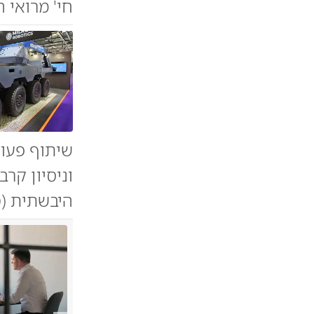
חי' מרואי 
וניסיון קר
היבשתית (ט