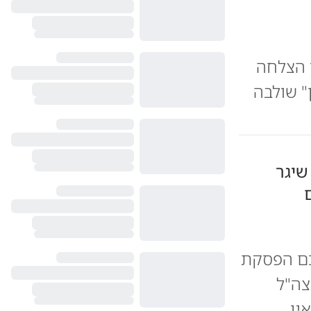
י הצלחה
תן" שולבה
שיגר
כם הפסקת
צה"ל
ין