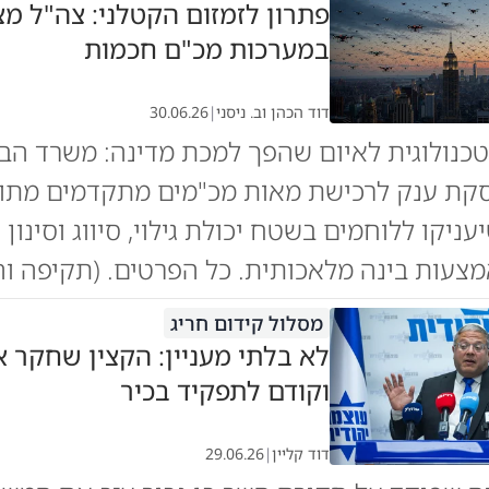
פתרון לזמזום הקטלני: צה"ל מצ
במערכות מכ"ם חכמות
דוד הכהן וב. ניסני
|
30.06.26
נולוגית לאיום שהפך למכת מדינה: משרד הבי
קת ענק לרכישת מאות מכ"מים מתקדמים מתו
עניקו ללוחמים בשטח יכולת גילוי, סיווג וסינון
צעות בינה מלאכותית. כל הפרטים. (תקיפה וה
מסלול קידום חריג
לא בלתי מעניין: הקצין שחקר א
וקודם לתפקיד בכיר
דוד קליין
|
29.06.26