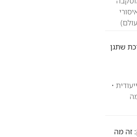
מוסקבה
יסורי
ולם)
כת שתגן
עודית •
מה
 זה מה