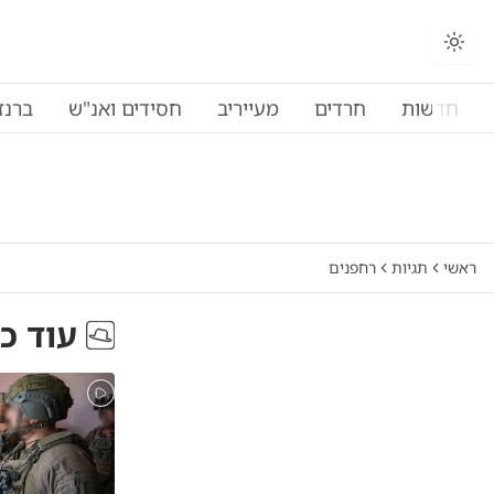
חדשות
חרדים
מעייריב
חסידים ואנ"ש
ברנז
ראשי
תגיות
רחפנים
עוד כ