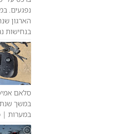
נפגעים. ב
הארגון שנח
בנחישות נג
במערות | כ