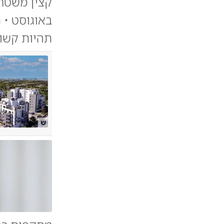
קצין משטר
באוגוסט • 
תהיות קשות
ש