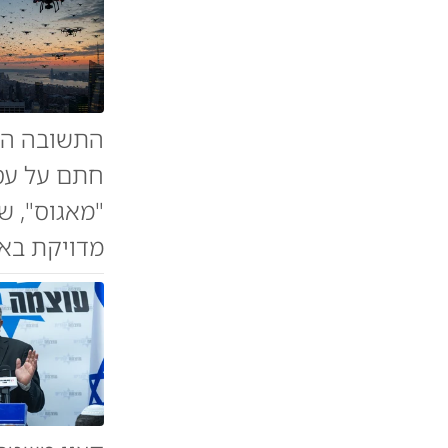
התשובה הטכ
חתם על עס
"מאגוס", שי
מדויקת באמ