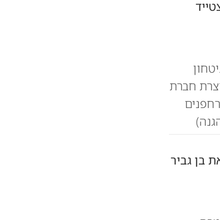
טייד
טחון
צרת חברת
 רחפנים
גנה)
ת בן גביר