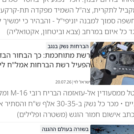
מקביל לתקרית, צה"ל השמיד מפקדה תת-קרקעי
שפה סמוך למבנה יוניפי"ל - והבהיר כי ימשיך 
ד כל איום במרחב (צבא וביטחון, אקטואליה)
הברחות נשק בנגב
רשת מתוחכמת: כך הבחור הבדו
הפעיל רשת הברחות אמל"ח לי
ישראל לוי
|
20.07.26
סלאם אמיטל ממסעודין א
במשך שנתיים • מכר כל נשק ב-30-35 אלף ש"ח וה
תב אישום חמור הוגש (משטרה ופלילים)
בשורה בעולם ההגנה