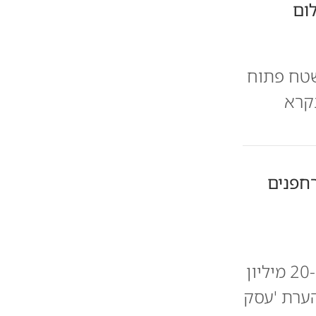
ום
טח פתוח
נקרא
חפנים
חברת הרחפנים בה מחזיקה רשת רמי לוי כ-30% מגייסת כ-20 מיליון
נה | הערת 'עסק