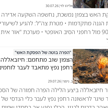
אליהו לוי
|
30.07.26
ת האש בצפון נמשכת, נחשפה השקעה אדירה
ת הגנה מתקדמות • מטרת צה"ל: להגיע לשיעור
של מעל 90% מול רחפני הסיב האופטי • מערכת "אור אי
"הפרה בוטה של הפסקת האש"
הצפון שוב מתחמם: חיזבאללה 
רחפן נפץ מתאבד לעבר לוחמים
ב. ניסני
|
29.07.26
ור חיזבאללה ביצע הלילה הפרה חמורה של הס
שיגר לראשונה רחפן נפץ לעבר כלי הנדסי של 
אהר בדרום לבנון. הכלי נפגע אך בחסדי שמים א