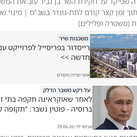
ה שפיקד על חקירת השר בן גביר עזב את המש
תוך זמן קצר קודם לתת-גונדר בשב"ס | מינוי ש
 (משטרה ופלילים)
משכנות שיר
רייסדור בפריסייל לפרוייקט ענ
חדשה >>
אסף מגידו
|
מקודם
על רקע משבר הדלק
לאחר שאוקראינה תקפה בתי זי
ברוסיה - פוטין נשבר: "תקופה
אבישי לוי
|
29.06.26