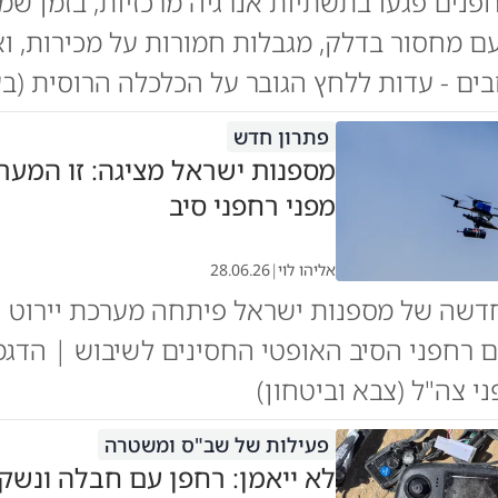
נים פגעו בתשתיות אנרגיה מרכזיות, בזמן ש
 מחסור בדלק, מגבלות חמורות על מכירות, וא
ים - עדות ללחץ הגובר על הכלכלה הרוסית (בע
פתרון חדש
מספנות ישראל מציגה: זו המער
מפני רחפני סיב
אליהו לוי
|
28.06.26
שה של מספנות ישראל פיתחה מערכת יירוט יי
ם רחפני הסיב האופטי החסינים לשיבוש | הדג
י צה"ל (צבא וביטחון)
פעילות של שב"ס ומשטרה
לא ייאמן: רחפן עם חבלה ונשק: