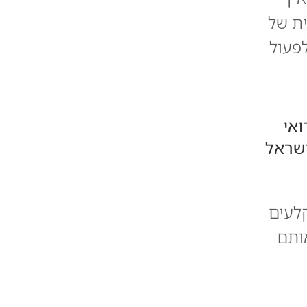
ת של
לפעול
אי
שראל
ל-עזאזמה הבריח רובי M-16 ומקלעים
סתיר אותם