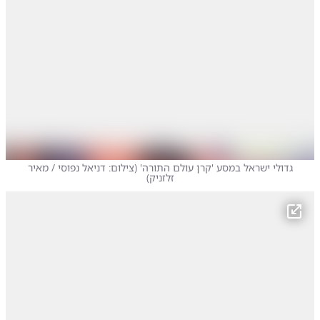
גדולי ישראל במסע 'קרן עולם התורה'
(
צילום: דניאל נפוסי / מאיר
זלזניק
)