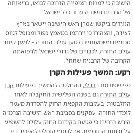
הישיבה כי למרות הציפייה הדרוכה לבואו, בריאותה
של הרבנית חשובה עבור כלל ישראל.
הנגידים ביקשו שמרן ראש הישיבה יישאר בארץ
לצידה, והצהירו כי יירתמו במאמץ כפול ומכופל לגיוס
סכומים משמעותיים למען עולם התורה – למען קיום
עולם התורה, לכבודם של גדולי ישראל ולרפואתה
הקרובה של הרבנית שתחי'.
רקע: המשך פעילות הקרן
כפי שפורסם ב
בבלי
, ההחלטה להמשיך בפעילות
קרן
עולם התורה
גם בשנה השלישית התקבלה לאחר
התלבטות, בעקבות הקפאת החוק להסדרת מעמד
לומדי התורה. עסקנים בסביבת ראש הישיבה הגרמ"ה
הירש הזהירו כי פגיעה בקידום החוק עלולה להשפיע
על נכונות התורמים, אך לבסוף הוחלט להפריד בין