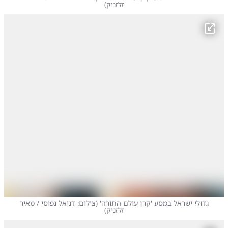
זלזניק
)
גדולי ישראל במסע 'קרן עולם התורה'
(
צילום: דניאל נפוסי / מאיר
זלזניק
)