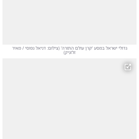
גדולי ישראל במסע 'קרן עולם התורה'
(
צילום: דניאל נפוסי / מאיר
זלזניק
)