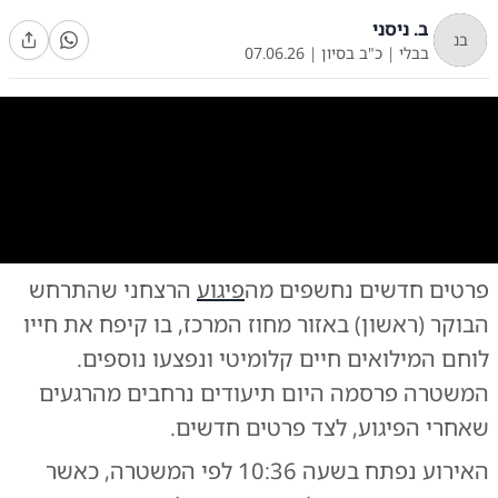
ב. ניסני
בנ
בבלי
|
כ"ב בסיון
|
07.06.26
0:00
/
0:55
10
10
פרטים חדשים נחשפים מה
פיגוע
הרצחני שהתרחש
הדקות והשעות שאחרי הפיגוע
|
צילום:
צילום: דוברות המשטרה
הבוקר (ראשון) באזור מחוז המרכז, בו קיפח את חייו
לוחם המילואים חיים קלומיטי ונפצעו נוספים.
המשטרה פרסמה היום תיעודים נרחבים מהרגעים
שאחרי הפיגוע, לצד פרטים חדשים.
האירוע נפתח בשעה 10:36 לפי המשטרה, כאשר