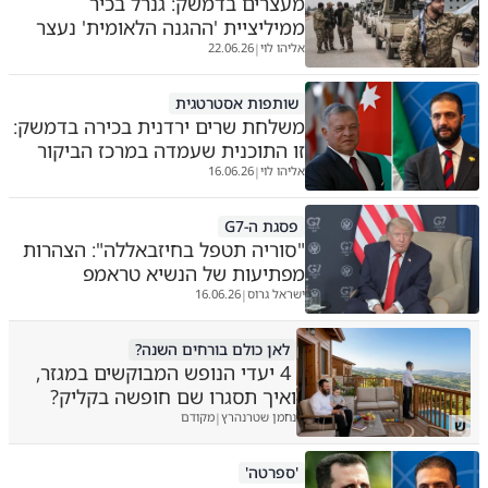
מעצרים בדמשק: גנרל בכיר
ממיליציית 'ההגנה הלאומית' נעצר
אליהו לוי
22.06.26
|
שותפות אסטרטגית
משלחת שרים ירדנית בכירה בדמשק:
זו התוכנית שעמדה במרכז הביקור
אליהו לוי
16.06.26
|
פסגת ה-G7
"סוריה תטפל בחיזבאללה": הצהרות
מפתיעות של הנשיא טראמפ
ישראל גרוס
16.06.26
|
לאן כולם בורחים השנה?
4 יעדי הנופש המבוקשים במגזר,
ואיך תסגרו שם חופשה בקליק?
נחמן שטרנהרץ
מקודם
|
ש
'ספרטה'