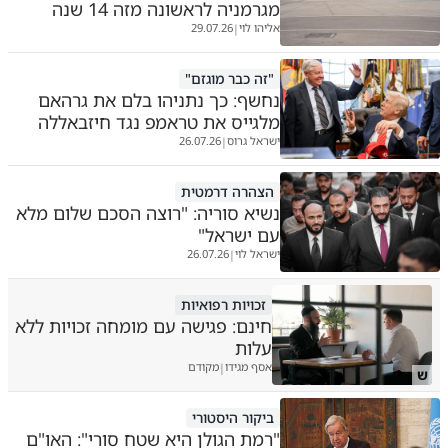
מגרמניה לראשונה מזה 14 שנה
אליהו לוי
29.07.26
|
"זה כבר מוגזם"
נחשף: כך נתניהו בלם את גרהאם
מלגייס את טראמפ נגד חיזבאללה
ישראל גרוס
26.07.26
|
הצהרה דרמטית
נשיא סוריה: "רוצה הסכם שלום מלא
עם ישראל"
ישראל לוי
26.07.26
|
זכויות רפואיות
חינם: פגישה עם מומחה זכויות ללא
עלות
אסף מגידו
מקודם
|
ש
ביקור היסטורי
"רמת הגולן היא שטח סורי": האו"ם