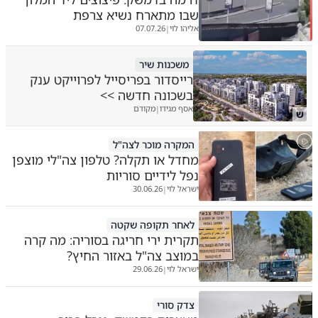
שבו מתארח נשיא צרפת
אליהו לוי
07.07.26
|
משכנות שיר
רייסדור בפריסייל לפרוייקט ענק
בשכונה חדשה >>
אסף מגידו
מקודם
|
ש
המקרה מוכר לצה"ל
מחדל או תקלה? טלפון צה"לי מוצפן
נפל לידיים סוריות
ישראל לוי
30.06.26
|
לאחר תקופה שקטה
תקרית ירי חריגה בסוריה: מה קרה
במוצב צה"ל באזור החיץ?
ישראל לוי
29.06.26
|
צדק סורי