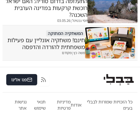
התעלומה בדרום סוריה: האם ישראל
רוכשת קרקעות במדינה הערבית
השכנה?
יוסי נכטיגל
03.05.26
|
המשחקיה המתוקה
חינם! משחקיה אונליין עם פעילות
משפחתית להורדה והדפסה
משה כץ
מקודם
|
ש
פנו אלינו
RSS
כל הזכויות שמורות לבבלי
מדיניות
תנאי
נגישות
אודות
בע״מ
פרטיות
שימוש
אתר