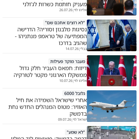
מעניק חותמת כשרות לג'ולני
אליהו לוי
26.07.26
|
"לא רוצים אתכם שם"
נסיגות מלבנון וסוריה? הדרישה
המפתיעה של טראמפ מנתניהו -
שהגיב בדרכו
בבלי
14.07.26
|
מעבר מוקד פעילות
דיווח: חמאס העביר חלק גדול
ממשקלו הארגוני מקטר לטורקיה
אליהו לוי
10.07.26
|
גלובל 6000
אחרי שישראל השמידה את חיל
האוויר: מטוס המנהלים החדש נחת
בדמשק
ישראל לוי
09.07.26
|
"לא שמע"
דרמה בדמשק: פיצוצים ליד המלון