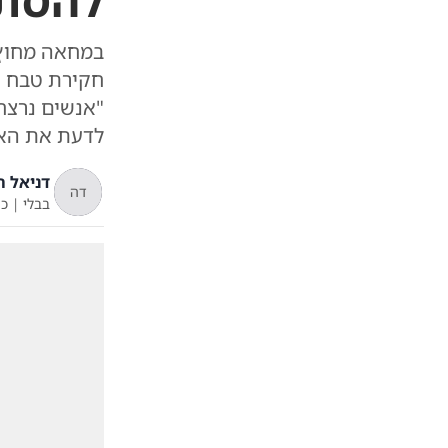
להסתי
במחאה מחוץ 
חקירת טבח ש
"אנשים נרצחו
לדעת את האמ
דניאל ה
דה
בבלי
|
כ"