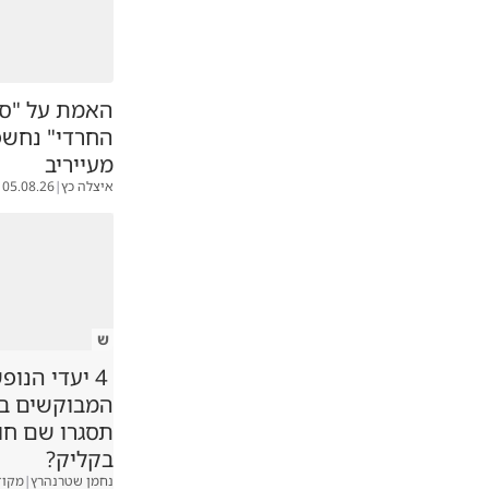
האמת על "סי
החרדי" נחשפ
מעייריב
איצלה כץ
|
05.08.26
ש
4 יעדי הנופ
המבוקשים במג
תסגרו שם ח
בקליק?
נחמן שטרנהרץ
|
מקוד