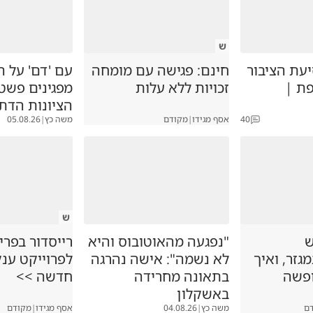
ש
עת הציבור
חינם: פגישה עם מומחה
עם 'דם' על הי
ת |
זכויות ללא עלות
מפגינים פשט
הציונות הדת
40
אסף מגידו
|
מקודם
משה כץ
|
05.08.26
ש
ש
"נפגעה מהאוטובוס והיא
רייסדור בפרי
זר, ואיך
לא נשמה": אישה נהרגה
לפרוייקט ענ
ופשה
בתאונה מחרידה
חדשה >>
באשקלון
ם
משה כץ
|
04.08.26
אסף מגידו
|
מקודם