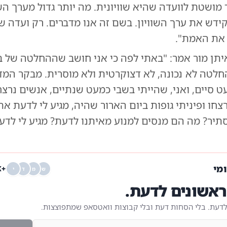
 מושטת לוועדה שהיא שוויונית. מה יותר גדול מערך השו
דש את ערך השוויון. בשם זה אנו מדברים. רק ועדה שו
 את האמת".
יתן מור אמר: "באתי לפה כי אני חושב שההחלטה של 
החלטה לא נכונה, לא דצוקרטית ולא מוסרית. מבקר המד
 סיים, ואני, שהייתי בשבי כמעט שנתיים, אנשים נרצחו
צחו ופיניתי גופות ביום הארור שהיה, מגיע לי לדעת א
סתיר? מה הם מנסים למנוע מאיתנו לדעת? מגיע לי לד
ומי
+68K
ש
מ
ד
י
אשונים לדעת.
לדעת. בלי הסחות דעת ובלי קבוצות וואטסאפ שמתפוצצות.