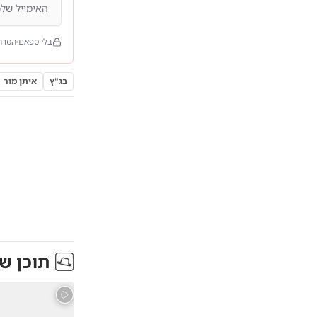
בלי ספאם
הסרה
בג"ץ
איתן מור
תוכן ש