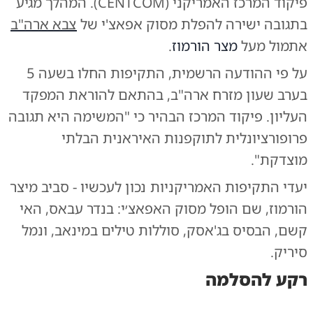
פיקוד המרכז האמריקני (CENTCOM). המהלך מגיע
בתגובה ישירה להפלת מסוק אפאצ'י של
צבא ארה"ב
אתמול מעל
מצר הורמוז
.
על פי ההודעה הרשמית, התקיפות החלו בשעה 5
בערב שעון מזרח ארה"ב, בהתאם להוראת המפקד
העליון. פיקוד המרכז הבהיר כי "המשימה היא תגובה
פרופורציונלית לתוקפנות האיראנית הבלתי
מוצדקת".
יעדי התקיפות האמריקניות נכון לעכשיו - סביב מיצר
הורמוז, שם הופל מסוק האפאצ׳י: בנדר עבאס, האי
קשם, הבסיס בג'אסק, סוללות טילים במינאב, ונמל
סיריק.
רקע להסלמה