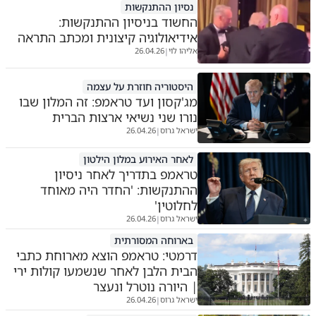
נסיון ההתנקשות
החשוד בניסיון ההתנקשות:
אידיאולוגיה קיצונית ומכתב התראה
אליהו לוי
26.04.26
|
היסטוריה חוזרת על עצמה
מג'קסון ועד טראמפ: זה המלון שבו
נורו שני נשיאי ארצות הברית
ישראל גרוס
26.04.26
|
לאחר האירוע במלון הילטון
טראמפ בתדריך לאחר ניסיון
ההתנקשות: 'החדר היה מאוחד
לחלוטין'
ישראל גרוס
26.04.26
|
בארוחה המסורתית
דרמטי: טראמפ הוצא מארוחת כתבי
הבית הלבן לאחר שנשמעו קולות ירי
| היורה נוטרל ונעצר
ישראל גרוס
26.04.26
|