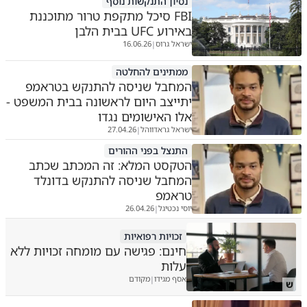
נסיון התנקשות נוסף
FBI סיכל מתקפת טרור מתוכננת
באירוע UFC בבית הלבן
ישראל גרוס
16.06.26
|
ממתינים להחלטה
המחבל שניסה להתנקש בטראמפ
יתייצב היום לראשונה בבית המשפט -
אלו האישומים נגדו
ישראל גראדווהל
27.04.26
|
התנצל בפני ההורים
הטקסט המלא: זה המכתב שכתב
המחבל שניסה להתנקש בדונלד
טראמפ
יוסי נכטיגל
26.04.26
|
זכויות רפואיות
חינם: פגישה עם מומחה זכויות ללא
עלות
אסף מגידו
מקודם
|
ש