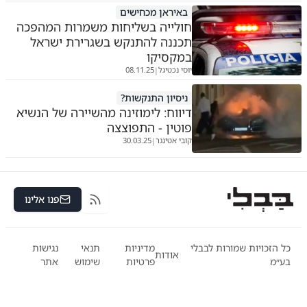
באיראן מכחישים
חולייה בשליחות משמרות המהפכה
תכננה להתנקש בשגרירת ישראל
במקסיקו
יוסי נכטיגל
08.11.25
|
ניסיון התנקשות?
דיווח: לימוזינה מהשיירה של הנשיא
פוטין - התפוצצה
קובי אטינגר
30.03.25
|
פנו אלינו
RSS
כל הזכויות שמורות לבבלי
מדיניות
תנאי
נגישות
אודות
בע״מ
פרטיות
שימוש
אתר