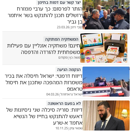
יצר קשר עם דמות בתימן
הותר לפרסום: כך ערבי ממזרח
ירושלים תכנן להתנקש בשר איתמר
בן גביר
קובי רוזן
23.03.26
|
המשחקיה המתוקה
חינם! משחקיה אונליין עם פעילות
משפחתית להורדה והדפסה
משה כץ
מקודם
|
ש
הנקמה הגיעה
דיווח דרמטי: ישראל חיסלה את בכיר
משמרות המהפכה שתכנן את חיסול
טראמפ
ישראל גראדווהל
04.03.26
|
לא בפעם הראשונה
דיווח: סוריה סיכלה שני ניסיונות של
דאעש להתנקש בחייו של הנשיא
אחמד א-שרע
שמאי צוק
10.11.25
|