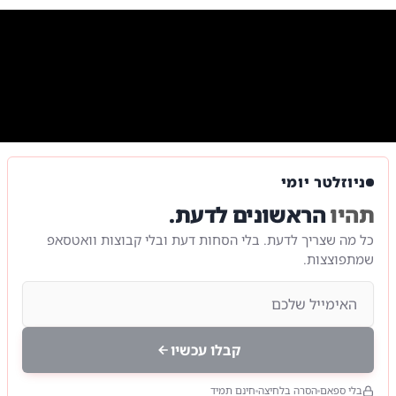
0:00
/
17:55
10
10
ליל הסדר | צפו בדברי המשפיע הגה"צ רבי אלימלך בידרמן
ניוזלטר יומי
תהיו
הראשונים לדעת.
כל מה שצריך לדעת. בלי הסחות דעת ובלי קבוצות וואטסאפ
שמתפוצצות.
קבלו עכשיו
בלי ספאם
הסרה בלחיצה
חינם תמיד