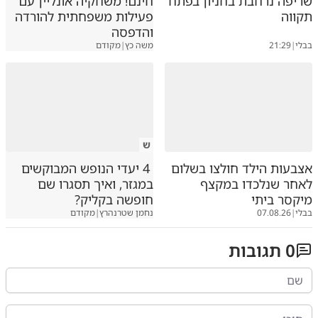
שריפה נרחבת בחניון בפתח
חינם! משחקיה אונליין עם
תקווה
פעילות משפחתית להורדה
והדפסה
בבלי
|
21:29
משה כץ
|
מקודם
ש
אצבעות הילד חולצו בשלום
4 יעדי הנופש המבוקשים
לאחר שנלכדו במקצף
במגזר, ואיך תסגרו שם
מיקסר ביתי
חופשה בקליק?
בבלי
|
07.08.26
נחמן שטרנהרץ
|
מקודם
0
תגובות