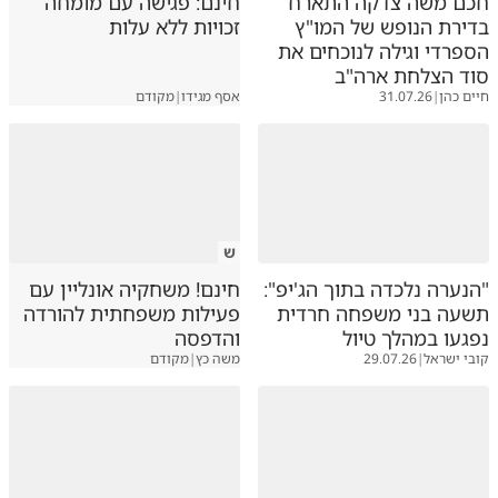
חכם משה צדקה התארח
חינם: פגישה עם מומחה
בדירת הנופש של המו"ץ
זכויות ללא עלות
הספרדי וגילה לנוכחים את
סוד הצלחת ארה"ב
חיים כהן
|
31.07.26
אסף מגידו
|
מקודם
ש
"הנערה נלכדה בתוך הג'יפ":
חינם! משחקיה אונליין עם
תשעה בני משפחה חרדית
פעילות משפחתית להורדה
נפגעו במהלך טיול
והדפסה
קובי ישראל
|
29.07.26
משה כץ
|
מקודם