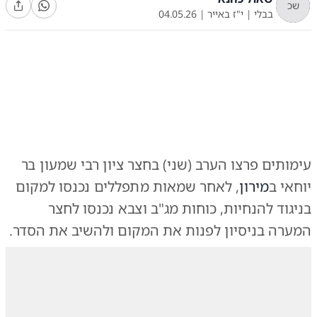
שכ
בבלי
|
י"ז באייר
|
04.05.26
0:00
/
1:00
10
10
עימותים פרצו הערב (שני) בחצר ציון רבי שמעון בר
העימותים בציון
|
צילום:
צילום: רשתות חברתיות, לפי סעיף 27א
יוחאי ב
מירון
, לאחר שמאות מתפללים נכנסו למקום
בניגוד להנחיות, כוחות מג"ב וצבא נכנסו לחצר
המערה בניסיון לפנות את המקום ולהשיב את הסדר.