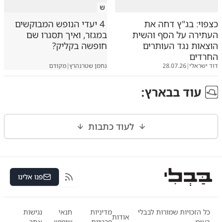
ש
כצפוי: בג"ץ דחה את
4 יעדי הנופש המבוקשים
העתירה על הסף והשית
במגזר, ואיך תסגרו שם
הוצאות נגד העותרים
חופשה בקליק?
החרדים
דוד ישראלי
|
28.07.26
נחמן שטרנהרץ
|
מקודם
עוד ב
בארץ
:
לעוד כתבות
פנו אלינו
RSS
כל הזכויות שמורות לבבלי
מדיניות
תנאי
נגישות
אודות
בע״מ
פרטיות
שימוש
אתר