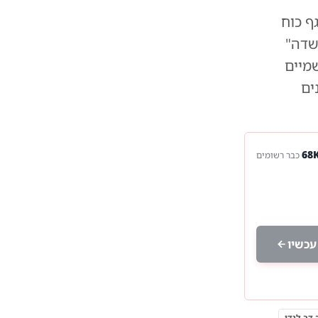
ף כוח
שדה"
מיים
ים
כבר רשומים
עכשיו
דב לנדו