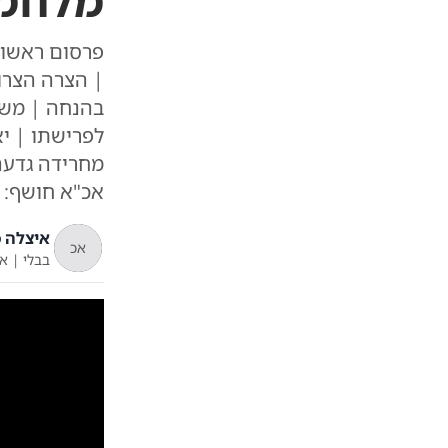
מלחמה
פרסום ראשון
| הצרה הצרו
בהנחה | משה
לפרישתו | יא
מחרידה גדעה 
אכ"א חושף: י
איצלה כ
אכ
בבלי
|
א'