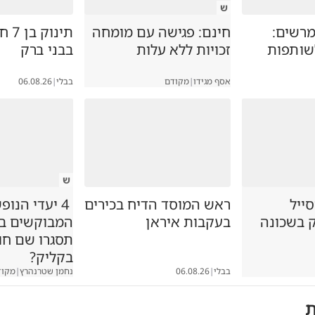
ש
רשים:
חינם: פגישה עם מומחה
תינו
לשותפות
זכויות ללא עלות
בבני ברק
אסף מגידו
|
מקודם
בבלי
|
06.08.26
ש
סייל
ראש המוסד הדיח בכירים
4 יעדי הנופ
ק בשכונה
בעקבות איראן
המבוקשים במג
תסגרו שם ח
בקליק?
בבלי
|
06.08.26
נחמן שטרנהרץ
|
מקוד
ת