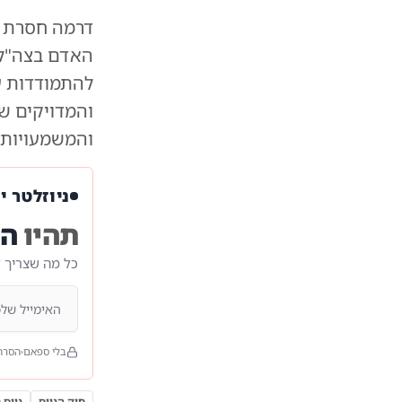
דרמה חסרת ת
האדם בצה"ל 
להתמודדות ע
והמדויקים ש
והמשמעויות 
ניוזלטר י
תהיו
הר
כל מה שצריך 
בלי ספאם
הסרה
חוק הגיוס
גיוס 