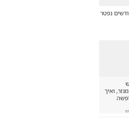
ק בן 7 חודשים נפטר
ש
זר, ואיך
ופשה
ם