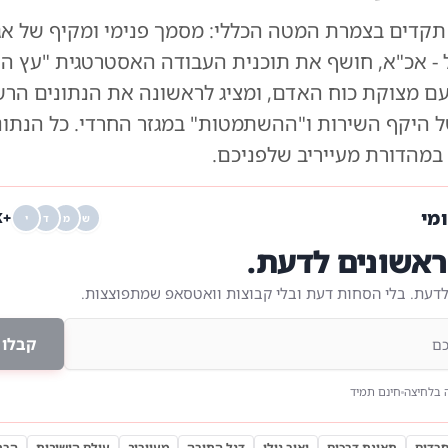
קדים בצמרת המטה הכללי: מסמך פנימי ומקיף של אג
- אכ"א, חושף את תוכנית העבודה האסטרטגית "עץ ה
ם מצוקת כוח האדם, ומציג לראשונה את הנתונים הרש
ל היקף השירות ו"ההשתמטות" במגזר החרדי. כל הנתונ
במהדורת מעייריב שלפניכם.
ומי
+68K
ש
מ
ד
י
אשונים לדעת.
לדעת. בלי הסחות דעת ובלי קבוצות וואטסאפ שמתפוצצות.
קבלו 
 בלחיצה
חינם תמיד
חרדים
תאונת דרכים
יאיר גולן
דגל התורה
מעייריב
עולם הישיבות
הרב 