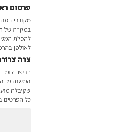
פרסום רא
 איצלה כץ ויהודה גליקמן - צפו בתוכנית המלאה
|
צילום:
מקורבי המנהי
במקרה של חי
להפלת הממשל
לאולפן בהרכ
צרה צרורה
רדיפת לומדי
המשנה מן הי
שקיבלה מועצ
כל הפרטים ב