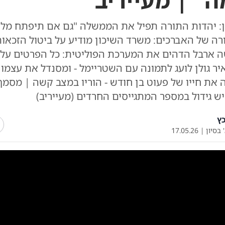
" | מעייריב
: יהדות התורה תפיל את הממשלה "גם אם תיפתח מל
רה של האברכים: משרד השיכון מודיע על ביטול הזכאות
 ארבל הדהים את המערכת הפוליטית: כל הפרטים על
יר גולן לועג לתמונה עם השטריימל - ומסנדל את עצמו 
את חייו של פעוט בן חודש - הוריו במצב קשה | מסמך
ש גידול במספר המתגייסים החרדים (מעייריב)
ץ
 בסיון
|
17.05.26
0:00
/
29:32
0