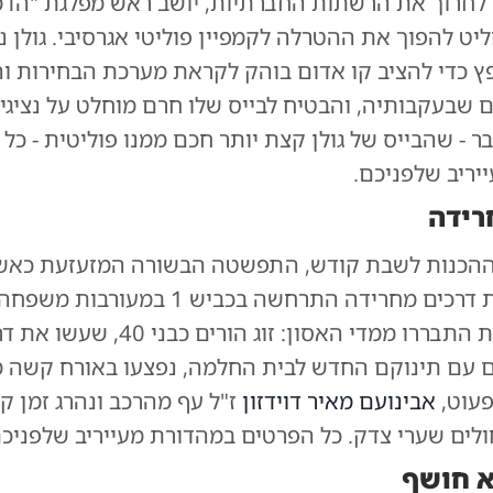
לחרוך את הרשתות החברתיות, יושב ראש מפלגת "הדמ
ליט להפוך את ההטרלה לקמפיין פוליטי אגרסיבי. גולן נ
ץ כדי להציב קו אדום בוהק לקראת מערכת הבחירות ו
ם שבעקבותיה, והבטיח לבייס שלו חרם מוחלט על נציגי
ר - שהבייס של גולן קצת יותר חכם ממנו פוליטית - כל
יריב שלפניכם.
ידה
 ההכנות לשבת קודש, התפשטה הבשורה המזעזעת כאש
קוצים: תאונת דרכים מחרידה התרחשה בכביש 1
שחלפו הדקות התבררו ממדי האסון: זוג הורים
ם עם תינוקם החדש לבית החלמה, נפצעו באורח קשה 
עוט,
אבינועם מאיר דוידזון
ז"ל עף מהרכב ונהרג זמן ק
ולים שערי צדק. כל הפרטים במהדורת מעייריב שלפניכם
א חושף