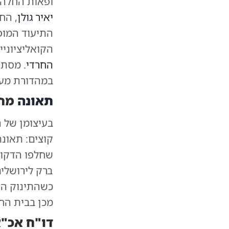
ופאות החלה 
יאיר גולן
, הח
התיעוד המופ
הקואליציוניי
החרדי
. מסתב
במהדורת מעי
תאונה
מחר
בעיצומן של
ברק לירושלי
כשהתינוק הפ
מכן בבית הח
דו"ח אכ"