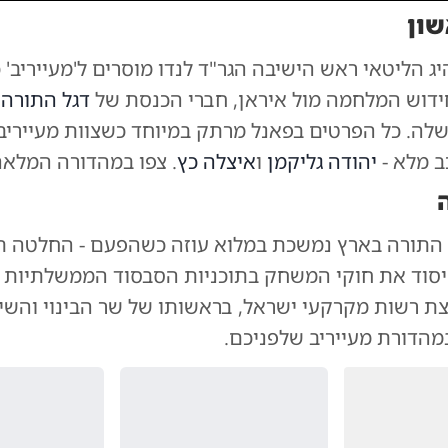
שון
ג הליטאי ראש הישיבה הגר"ד לנדו מוסרים ל'מעייריב' כ
דוש המלחמה מול איראן, חברי הכנסת של
דגל התורה
י
ה. כל הפרטים בפאנל מרתק במיוחד כשצוות מעייריב 
ב מלא -
יהודה גליקמן
ו
איצלה כץ
. צפו במהדורה המלאה
 התורה בארץ נמשכת במלוא עוזה כשהפעם - החלטה ת
סוד את חוקי המשחק בתוכניות הסבסוד הממשלתיות ל
ת רשות מקרקעי ישראל, בראשותו של שר הבינוי והשי
מהדורת מעייריב שלפניכם.