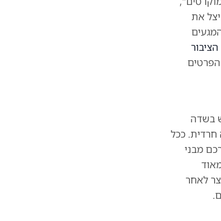
וקרטים",
יצל את
המגעים
הציבור
 הפרטים
 בשדה
 במעורבות משפחה חרדית. ככל
 כבני 40, שעשו את דרכם מבני
מאוד
צר לאחר
.