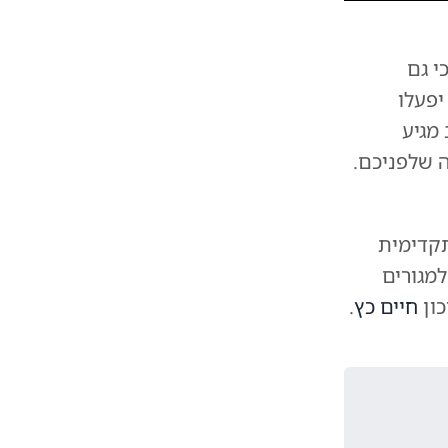
י גם
פעלו
מגיע
 שלפניכם.
קדימית
מגורים
כון
חיים כץ
.