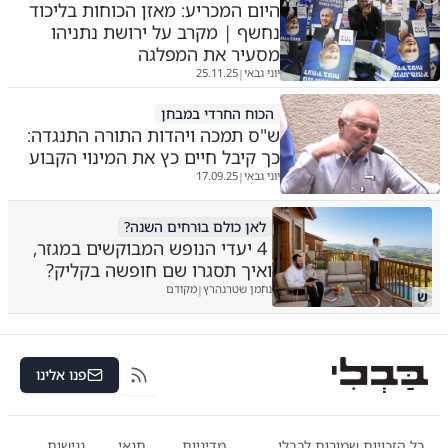
היום המכריע: מאזן הכוחות בליכוד
נחשף | מקרב על ירושת נתניהו
מסעיר את המפלגה
יוני גבאי
25.11.25
|
הכוח החרדי במבחן
ש"ס תמכה ויהדות התורה התנגדה:
כך קיבל חיים כץ את המינוי הקבוע
יוני גבאי
17.09.25
|
לאן כולם בורחים השנה?
4 יעדי הנופש המבוקשים במגזר,
ואיך תסגרו שם חופשה בקליק?
נחמן שטרנהרץ
מקודם
|
ש
פנו אלינו
RSS
כל הזכויות שמורות לבבלי
מדיניות
תנאי
נגישות