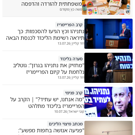
משפחתית להורדה והדפסה
משה כץ
מקודם
|
ש
קרב הפריימריז
נתניהו וכץ הגיעו להסכמות: כך
תיראה רשימת הליכוד לכנסת הבאה
דוד קליין
13.07.26
|
סערה בליכוד
"מחזיק את נתניהו בגרון": גוטליב
נלחמת על קיום הפריימריז
דוד קליין
13.07.26
|
קרב פנימי
"מה אנחנו, יש עתיד?" | הקרב על
הפריימריז בליכוד מתלהט
קובי ישראל
10.07.26
|
מכתב מיצוי הליכים
"פגיעה אנושה בחפות מפשע":