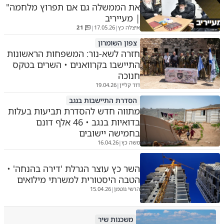
את הממשלה גם אם תפרוץ מלחמה"
| מעייריב
איצלה כץ
17.05.26
21
|
|
צפון השומרון
חזרה לשא-נור: המשפחות הראשונות
התיישבו בקרוואנים • השרים בטקס
חנוכה
דוד קליין
19.04.26
|
הסדרת התיישבות בנגב
מתווה חדש להסדרת תביעות בעלות
בדואיות בנגב • 46 אלף דונם
בחמישה יישובים
משה כץ
16.04.26
|
השר כץ עוצר הגרלת 'דירה בהנחה' •
הטבה היסטורית למשרתי מילואים
הרשי גוטמן
15.04.26
|
משכנות שיר