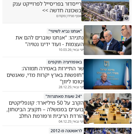
רייסדור בפריסייל לפרוייקט ענק
בשכונה חדשה >>
אסף מגידו
מקודם
|
ש
"אנחנו נביא לשינוי"
נתניהו: "אנחנו שוברים להם את
העצמות - ועוד ידינו נטויה"
יוני גבאי
10.03.26
|
באופוזיציה תוקפים
שר התיירות באמירה תמוהה:
"חופשות בארץ יקרות מדי, שאנשים
יטוסו ליוון"
יוני גבאי
28.12.25
|
"24 שעות מאתגרות"
הקרב על 50 מיליארד: קונפליקטים
בוערים בממשלה – תקציב הביטחון,
הורדת הריבית ורפורמת החלב
יוני גבאי
04.12.25
|
לראשטנה מ-2012