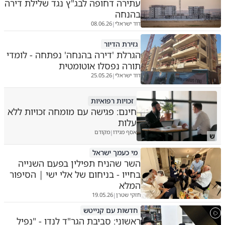
עתירה דחופה לבג"ץ נגד שלילת דירה
בהנחה
דוד ישראלי
08.06.26
|
גזירת הדיור
הגרלת 'דירה בהנחה' נפתחה - לומדי
תורה נפסלו אוטומטית
דוד ישראלי
25.05.26
|
זכויות רפואיות
חינם: פגישה עם מומחה זכויות ללא
עלות
אסף מגידו
מקודם
|
ש
מי כעמך ישראל
השר שהניח תפילין בפעם השנייה
בחייו - בניחום של אלי ישי | הסיפור
המלא
חזקי שטרן
19.05.26
|
חדשות עם קנייטש
ראשוני: סביבת הגר"ד לנדו - "נפיל