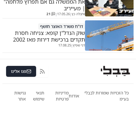
את הממשלה גם אם תפרוץ מלחמה"
| מעייריב
איצלה כץ
17.05.26
21
|
|
דו"ח משרד האוצר חושף
שוק הנדל"ן קופא: צניחה חסרת
תקדים ברכישת דירות מאז 2002
דני שפיץ
17.08.25
|
פנו אלינו
RSS
כל הזכויות שמורות לבבלי
מדיניות
תנאי
נגישות
אודות
בע״מ
פרטיות
שימוש
אתר