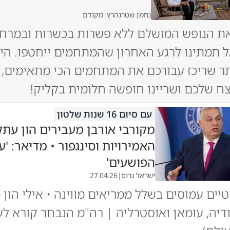
נחמן שטרנהרץ
|
מקודם
ת הנופש המושלם ללא פשרות בכשרות ובמרחק
 תמתינו לרגע האחרון שהמתחמים ייחטפו. היכ
ר שריכז עבורכם את המתחמים הכי מתאימים, 
ח שלכם ושריינו חופשה חלומית בקליק!
עם סיום 16 שנות שלטון
מקורבי אורבן מעבירים הון עתק
האמירויות וסינגפור • מדיאר: '
הפושעים'
ישראל גרוס
|
27.04.26
יים עמוסים בשלל ממריאים מווינה • אילי הון 
דיה, עומאן ואוסטרליה | רה"מ הנבחר קורא לע