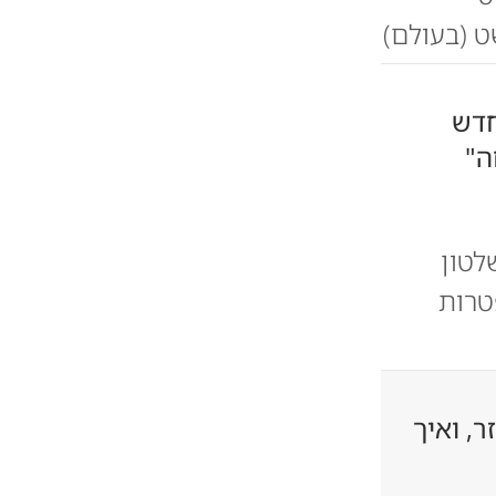
ט (בעולם)
החדש
ה"
יה לאחר 16 שנות שלטון
טרות
ר, ואיך