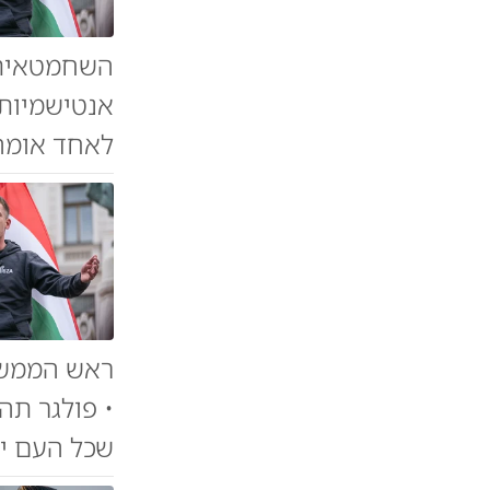
השחמטאית 
אנטישמיות 
לאחד אומה 
ראש הממשל
• פולגר תה
שכל העם יה