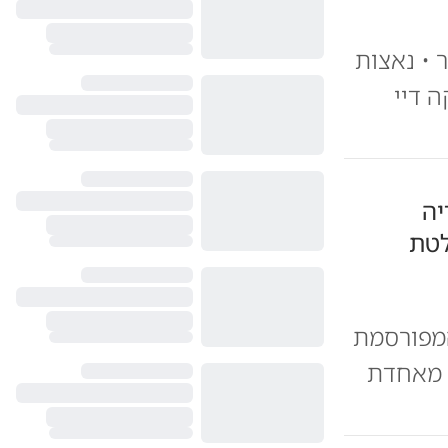
• נאצות
 דיי
יה
לטת
מפורסמת
ת מאחדת