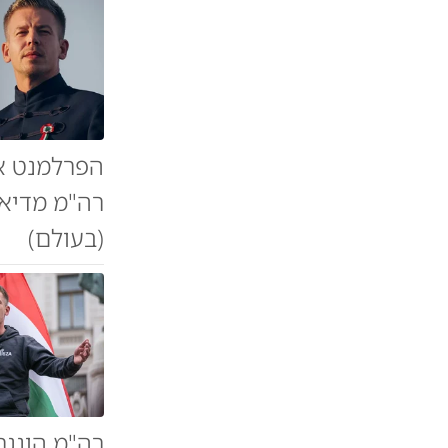
הפרלמנט אי
רה"מ מדיאר
(בעולם)
רה"מ הונגר