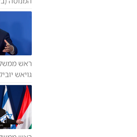
המנוסה (בע
ראש ממשלת 
גויאש יובי
ראש ממשלת