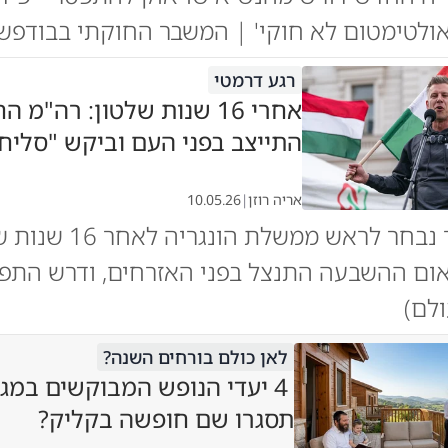
ולטימטום לא חוקי' | המשבר החוקתי בבודפש
רגע דרמטי
אחרי 16 שנות שלטון: רה"מ 
התייצב בפני העם וביקש "סליח
אריה רוזן
|
10.05.26
פטר מדיאר נבחר לראש ממשלת הונגר
אום ההשבעה התנצל בפני האזרחים, ודרש התפ
ולם)
לאן כולם בורחים השנה?
4 יעדי הנופש המבוקשים במגז
תסגרו שם חופשה בקליק?