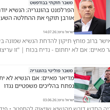
משבר חוקתי בבודפשט
הפרלמנט בהונגריה: הנשיא יודח
אורבן תוקף את ההחלטה השערו
ישראל גרוס
|
14.07.26
שר ברוב מוחץ תיקון להדחת הנשיא שמונה בידי
 מאיים: אם לא יחתום - נדיח בכוח | "זו עריצו
משבר פוליטי בהונגריה
מדיאר מאיים: אם הנשיא לא ית
נפתח בהליכים משפטיים נגדו
ישראל גרוס
|
03.06.26
יה החדש דורש מהנשיא שויאוק להתפטר • פיד