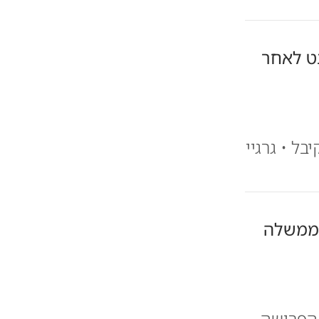
ט לאחר
ל • גרגיי
הממשלה
הפרישה