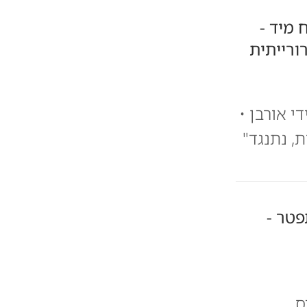
 מיד -
רייתית
 אורבן •
ת, נתנגד"
פטר -
ס