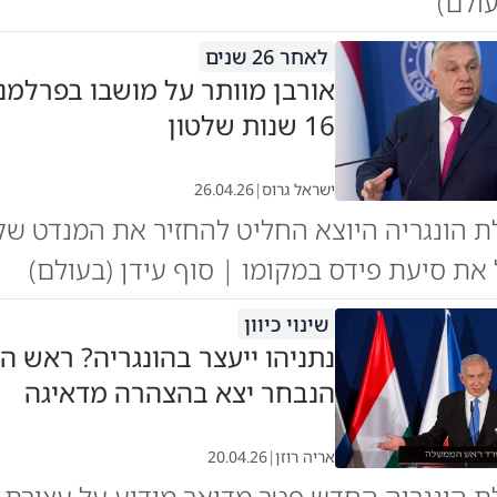
ולם)
לאחר 26 שנים
אורבן מוותר על מושבו בפרלמנ
16 שנות שלטון
ישראל גרוס
|
26.04.26
הונגריה היוצא החליט להחזיר את המנדט שקיב
ל את סיעת פידס במקומו | סוף עידן (בעולם)
שינוי כיוון
נתניהו ייעצר בהונגריה? ראש 
הנבחר יצא בהצהרה מדאיגה
אריה רוזן
|
20.04.26
 הונגריה החדש פטר מדיאר מודיע על עצירת 