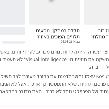
'רוב
תקלה במתקן: נוסעים
ר מחלתו
תלויים הפוכים באוויר
בבלי
|
06.08.26
צר עשויה הייתה להוות גורם מכריע. לפי דיווחים, באפ
לדחות את ההשקה אם חוויית ה-"elligence
 החברה.
המדליף Kosutami עצמו נחשב לדמות עם רקורד מעורב: לצד חש
ם פרסם תחזיות שלא התממשו. כך או כך, אפל לא הגיב
עתיד של הפרויקט נותר לא ברור - האם מדובר בהקפאה 