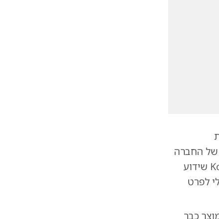
ת
 של החברה
לשלב בין חומרה לבינה מלאכותית לבישה. את המידע חשף Kosutami שידוע
י לפרט
וצר כבר