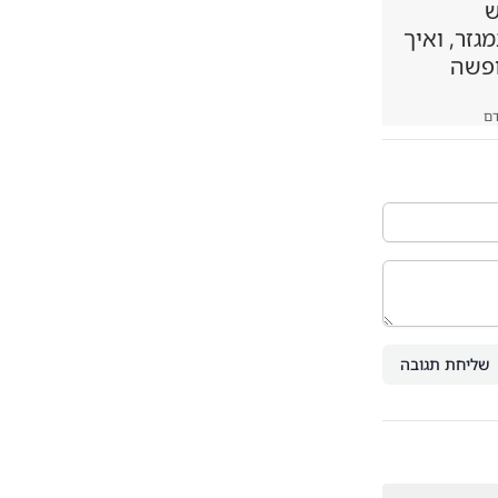
ש
זר, ואיך
ופשה
ם
שליחת תגובה