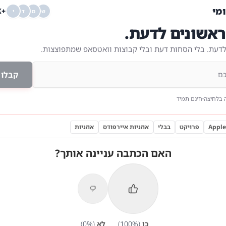
ומי
+68K
ש
מ
ד
י
אשונים לדעת.
לדעת. בלי הסחות דעת ובלי קבוצות וואטסאפ שמתפוצצות.
קבלו 
 בלחיצה
חינם תמיד
פרויקט
בבלי
אוזניות איירפודס
אוזניות
האם הכתבה עניינה אותך?
כן
(
%)
100
לא
(
%)
0