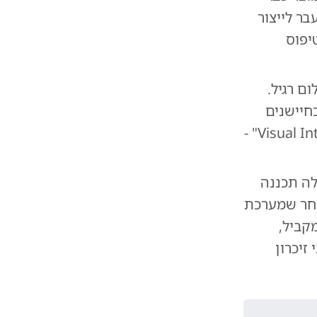
ר לייצור
יפוס
B, לא נועדו לצילום רגיל.
חיישנים
סביבתיים, ויזינו מידע חזותי למערכת Siri כחלק מיכולות "Visual Intelligence" -
לה תכננה
ת היעד לאחר שמערכת
קביל,
יכרון