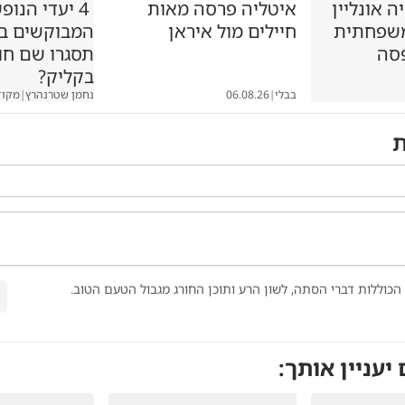
 אונליין
איטליה פרסה מאות
4 יעדי הנופ
משפחתית
חיילים מול איראן
המבוקשים במג
סה
תסגרו שם ח
בקליק?
בבלי
|
06.08.26
נחמן שטרנהרץ
|
מקוד
ת
הכוללות דברי הסתה, לשון הרע ותוכן החורג מגבול הטעם הטוב.
 יעניין אותך: