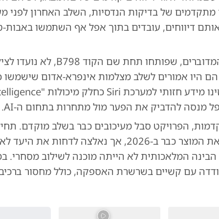
 מתקדמים של בדיקות הנדסיות, השלב האחרון לפני מעב
 אותם דיווחים, עובדים בתוך אפל אף השתמשו באבות-ט
ה-AirPods המדוברים, שפותחו תחת שם הקוד 798
הם היו אמורים לשלב מצלמות אינפרא-אדום שישמשו כ
ל מנסה להדביק את הפער מול מתחרות בתחום ה-AI.
מות, הפרויקט סבל מעיכובים כבר בשלב מוקדם. תחי
אפל להשיק את המוצר כבר ב-2026, אך נאלצה לדחות א
סת הבינה המלאכותית לא הייתה מוכנה לשילוב מסחרי. במ
דה עם קשיים בשרשרת האספקה, כולל מחסור ברכיבי ז