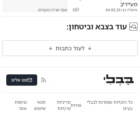
מעייריב
איצלה כץ
|
04.08.26
9
אסף מגידו
|
מקודם
עוד ב
צבא וביטחון
:
לעוד כתבות
פנו אלינו
RSS
כל הזכויות שמורות לבבלי
מדיניות
תנאי
נגישות
אודות
בע״מ
פרטיות
שימוש
אתר