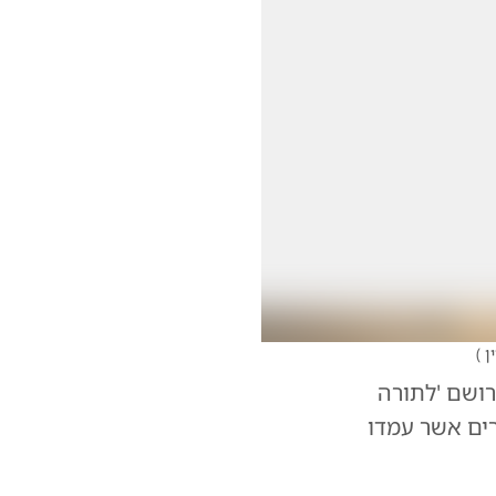
ין
)
רושם 'לתורה
רים אשר עמדו