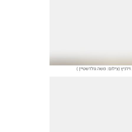
ז'ניץ
(
צילום: משה גולדשטיין
)