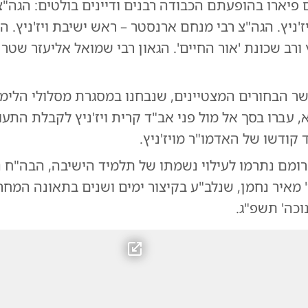
יארו בהופעתם הכבודה רבנים ודיינים בולטים: הגה"צ 
ז'ניץ. הגה"צ רבי מנחם ארנסטר – ראש ישיבת ויז'ניץ. 
יץ ורב שכונת 'אור החיים'. הגאון רבי שמואל אליעזר שטר
ר הבחורים המצטיינים, שנבחנו במסגרת מסלולי הלימו
 דפי גמרא, עברו בסך אל מול פני אב"ד קרית ויז'ניץ לקבלת ה
קודשו של האדמו"ר מויז'ניץ.
מם נתרמו לעילוי נשמתו של תלמיד הישיבה, הבה"ח נת
' מאיר נחמן, שנלב"ע בקיצור ימים ושנים בתאונה המחר
וכה' תשפ"ג.