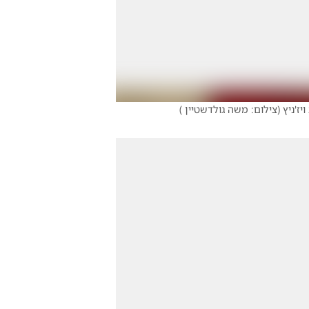
ז'ניץ
(
צילום: משה גולדשטיין
)