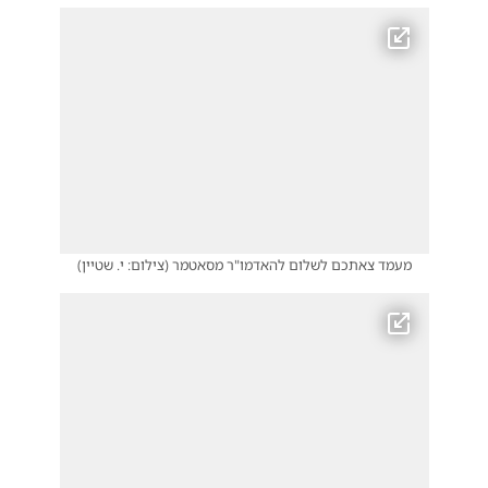
מעמד צאתכם לשלום להאדמו"ר מסאטמר
(
צילום: י. שטיין
)