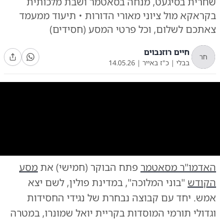
שחרית בסיגעט, מנחה בסאטמר ושבת מלכותית
בקראקא מול ציוני מאורי הדורות • תיעוד ממעמד
צאתכם לשלום, וכל פרטי המסע (חסידים)
חיים רוזנבוים
חר
בבלי
|
כ"ז באייר
|
14.05.26
0:00
/
0:54
10
10
האדמו"ר מסאטמר
פתח הבוקר (חמישי) את
מסע
מעמד צאתכם לשלום לאדמו"ר מסאטמר
|
צילום:
צילום: באדיבות המצלם
הקודש
"בוני המלוכה", במדינת פולין, לשם יצא
אמש. יחד עם קבוצה נבחרת של נגידי החסידות
וגדולי תורמי המוסדות בקריית יואל שמונרו, במטרה