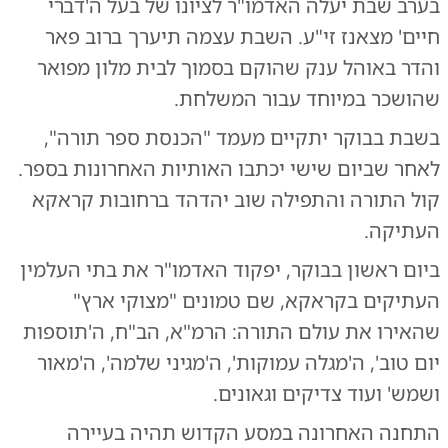
בערב שבת יעלה האדמו"ר לציונו של בעל ה'דברי
חיים' מצאנז זי"ע. השבת עצמה תיערך ברוב פאר
והדר באוהל ענק שהוקם בסמוך לבית מלון מפואר
שהושכר במיוחד עבור המשלחת.
בשבת בבוקר יתקיים מעמד "הכנסת ספר תורה",
לאחר שביום שישי יכתבו האותיות האחרונות בספר.
קול התורה והתפילה שוב יהדהד ברחובות קראקא
העתיקה.
ביום ראשון בבוקר, יפקוד האדמו"ר את בתי העלמין
העתיקים בקראקא, שם טמונים "מצוקי ארץ"
שהאירו את עולם התורה: הרמ"א, הב"ח, ה'תוספות
יום טוב', ה'מגלה עמוקות', ה'מגיני שלמה', ה'מאור
ושמש' ועוד צדיקים וגאונים.
התחנה האחרונה במסע הקדוש תהיה בעיירה