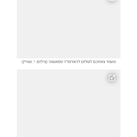
מעמד צאתכם לשלום להאדמו"ר מסאטמר
(
צילום: י. שטיין
)