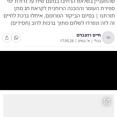
שהתעניין בשלומו הרחיבו בנועם שיח על גדולת ימי
ספירת העומר וההכנה הרוחנית לקראת חג מתן
תורתנו | בסיום הביקור המרומם, איחלו ברכת לחיים
זה לזה ונפרדו לשלום מתוך ברכות לרוב (חסידים)
חיים רוזנבוים
חר
בבלי
|
א' בסיון
|
17.05.26
0:00
/
27:41
10
10
 מסקוליא בביקור אצל האדמו"ר מליסקא
|
צילום:
צילום: באדיבות המצלם