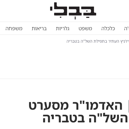
'ה
כלכלה
משפט
גלריות
בריאות
משפחה
יז'ניץ העתיר בתפילת השל"ה בטבריה
| האדמו"ר מסערט
 השל"ה בטבריה