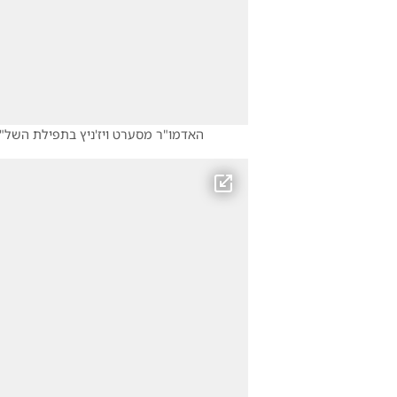
האדמו"ר מסערט ויז'ניץ בתפילת השל"