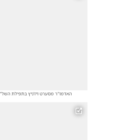
האדמו"ר מסערט ויז'ניץ בתפילת השל"