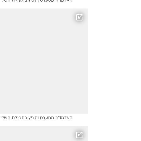
האדמו"ר מסערט ויז'ניץ בתפילת השל"