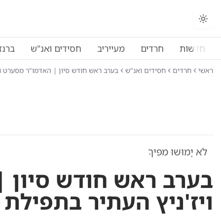
חדשות
חרדים
מעייריב
חסידים ואנ"ש
ברנז
ראשי
חרדים
חסידים ואנ"ש
בערב ראש חודש סיון | האדמו"ר מסערט ו
לֹא יָמוּשׁוּ מִפִּיךָ
בערב ראש חודש סיון 
ויז'ניץ העתיר בתפילת