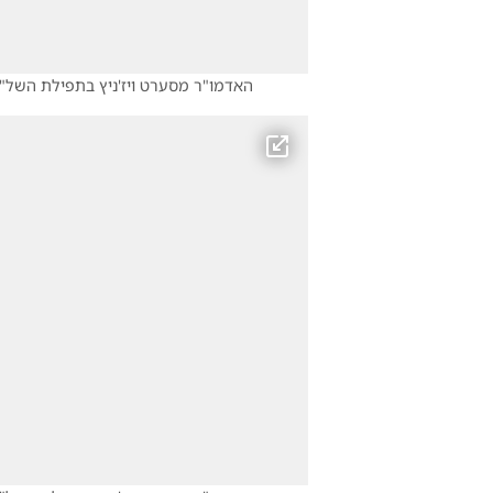
האדמו"ר מסערט ויז'ניץ בתפילת השל"