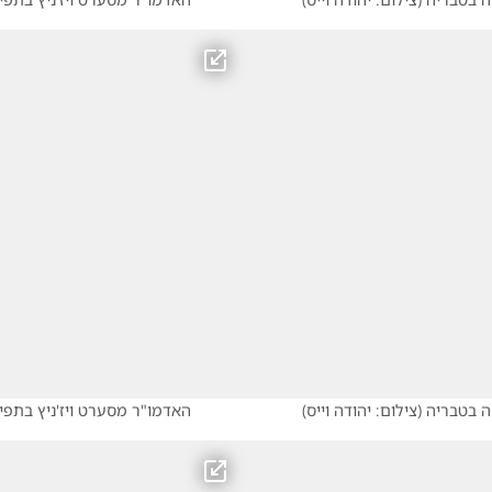
ה בטבריה
(
צילום: יהודה וייס
)
האדמו"ר מסערט ויז'ניץ בתפ