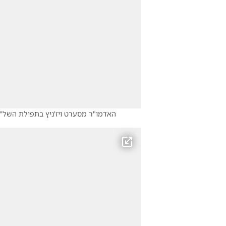
האדמו"ר מסערט ויז'ניץ בתפילת השל"