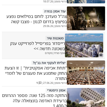
הרשי גוטמן
18.07.26
|
עוד אסון בגזרה
צה"ל מעדכן: לוחם במילואים נפצע
בפיצוץ בדרום לבנון - מצבו קשה
הרשי גוטמן
29.06.26
|
משכנות שיר
רייסדור בפריסייל לפרוייקט ענק
בשכונה חדשה >>
אסף מגידו
מקודם
|
ש
יצליחו לעקוף את בג"ץ?
"תחת אכיפה אפקטיבית" | זו הצעת
החוק שתמנע את מעצרם של לומדי
התורה
הרשי גוטמן
27.06.26
1
|
|
אסון היסטורי
החזקה מזה 125 שנה: מספר ההרוגים
ברעידת האדמה בונצואלה עלה
ל-1,400