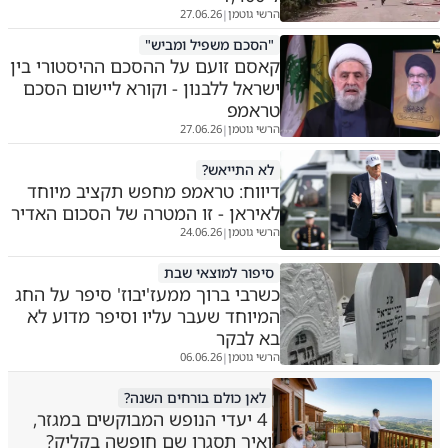
הרשי גוטמן
27.06.26
|
"הסכם משפיל ומביש"
קאסם זועם על ההסכם ההיסטורי בין
ישראל ללבנון - וקורא ליישום הסכם
טראמפ
הרשי גוטמן
27.06.26
|
לא התייאש?
דיווח: טראמפ מחפש תקציב מיוחד
לאיראן - זו המטרה של הסכום האדיר
הרשי גוטמן
24.06.26
|
סיפור למוצאי שבת
כשרבי ברוך ממעז'יבוז' סיפר על החג
המיוחד שעבר עליו וסיפר מדוע לא
בא לבקר
הרשי גוטמן
06.06.26
|
לאן כולם בורחים השנה?
4 יעדי הנופש המבוקשים במגזר,
ואיך תסגרו שם חופשה בקליק?