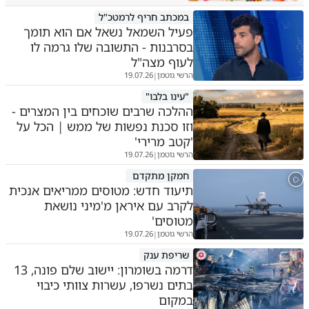
במכתב חריף לרמטכ"ל
פעיל השמאל נשאל אם הוא תומך
בסרבנות - התשובה שלו גרמה לו
לעוף מצה"ל
הרשי גוטמן
19.07.26
|
"עינו בלבו"
ההלכה שרבים שוכחים בין המצרים -
וזו סכנת נפשות של ממש | הכל על
'קטב מרירי'
הרשי גוטמן
19.07.26
|
חמקן מתקדם
תיעוד חדש: מטוסים ממריאים אנכית
לקרב עם איראן מ'מיני נושאת
מטוסים'
הרשי גוטמן
19.07.26
|
שריפת ענק
דרמה בשומרון: יישוב שלם פונה, 13
בתים נשרפו, עשרות צוותי כיבוי
במקום