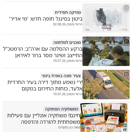
מוזיקה חסידית
ביטון בסינגל חופה חדש: 'מי אדיר'
הרשי גוטמן
02.08.26
|
מוכנים למלחמה
ברקע ההסלמה עם ארה"ב: הרמטכ"ל
התייצב ושיגר מסר ברור לאיראן
הרשי גוטמן
19.07.26
|
צעיר פונה באורח בינוני
ירי נשמע מתוך דירה בעיר החרדית
אלעד; כוחות החירום במקום
הרשי גוטמן
19.07.26
|
המשחקיה המתוקה
חינם! משחקיה אונליין עם פעילות
משפחתית להורדה והדפסה
משה כץ
מקודם
|
ש