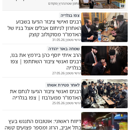
נחמן שטרנהרץ
מקודם
|
ש
צפו בגלריה
רבנים ואישי ציבור הגיעו בשבוע
האחרון לניחום אבלים אצל בניו של
האדמו"ר מסוקולוב קוצק
הרשי גוטמן
31.05.26
|
שמחה באור יהודה
הרב איתי יוסף כהן בירמץ את בנו,
רבנים ואנשי ציבור השתתפו | צפו
בגלריה
הרשי גוטמן
27.05.26
|
לאחר פטירת אשתו
רבנים ואנשי ציבור הגיעו לנחם את
האדמו"ר ממעז'בוז | צפו בגלריה
הרשי גוטמן
25.05.26
|
דיווח ראשוני: אוטובוס התנגש בעץ
בתל אביב, הרוג ומספר פצועים קשה