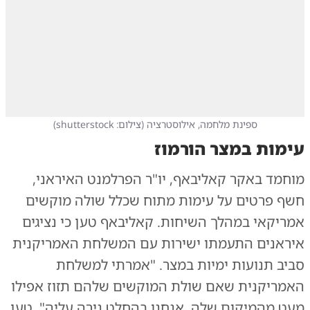
ספינת מלחמה, אילוסטרציה
(
צילום: shutterstock
)
עימות במצר הורמוז
מוחמד באקר קאליבאף, יו"ר הפרלמנט האיראני,
חשף פרטים על עימות מתוח שכלל שולה מוקשים
אמריקאי במהלך השיחות. קאליבאף טען כי נציגים
איראנים התעמתו ישירות עם המשלחת האמריקנית
סביב תנועות ימיות במצר. "אמרתי למשלחת
האמריקנית שאם שולת המוקשים שלהם תזוז אפילו
מעט מהמיקום שלה, אנחנו בהחלט נירה עליה", טען