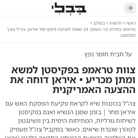
חזרה
ראשי
חדשות
בעולם
טראמפ במירוץ נגד השעון: 24 שעות למניעת פיצוץ מול איראן; צה"ל נערך
למלחמה
על חבית חומר נפץ
צוות טראמפ בפקיסטן למשא
ומתן מכריע • איראן דוחה את
ההצעה האמריקנית
צה"ל בכוננות שיא לקראת פקיעת הפסקת האש עם
איראן מחר | בזמן שסגן הנשיא ואנס בפקיסטן
לשיחות גורליות, המתיחות הימית בין וושינגטון
לטהרן שוברת שיאים, כאשר במקביל צה"ל מעמיק
את השליטה ברצועת הביטחון החדשה בלבנון (צבא)