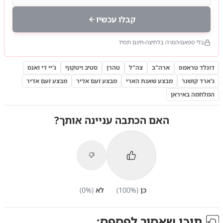
קבלו עכשיו
בלי ספאם
הסרה בלחיצה
חינם תמיד
דונלד טראמפ
ארה"ב
צה"ל
טהרן
סטיב ויטקוף
ג'יי די ואנס
ג'ארד קושנר
מבצע שאגת הארי
מבצע זעם אדיר
מבצע זעם אדיר
המלחמה באיראן
האם הכתבה עניינה אותך?
כן
(
%)
100
לא
(
%)
0
תוכן שאסור לפספס: