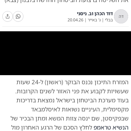
דוד הכהן וב. ניסני
דה
בבלי
|
ג' באייר
|
20.04.26
0:00
/
0:26
10
10
המזרח התיכון נכנס הבוקר (ראשון) ל-24 שעות
פעילות כוחות צה"ל בדרום לבנון
|
צילום:
צילום: דובר צה"ל
שעשויות לקבוע את פני האזור לשנים הקרובות.
בעוד מערכת הביטחון בישראל נמצאת בדריכות
מקסימלית, העיניים נשואות לאיסלמבאד
שבפקיסטן, שם ינסה צוות המשא ומתן הבכיר של
הנשיא טראמפ
לחלץ הסכם של הרגע האחרון מול