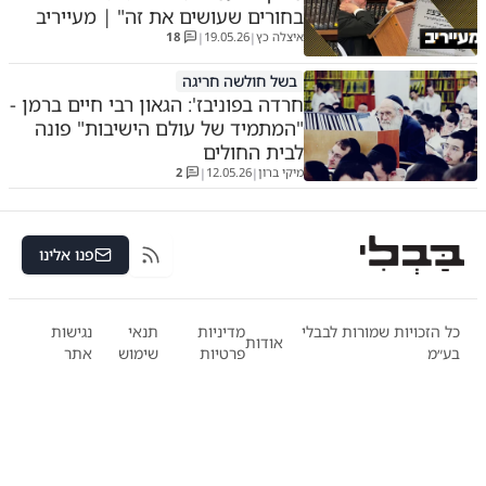
בחורים שעושים את זה" | מעייריב
איצלה כץ
19.05.26
18
|
|
בשל חולשה חריגה
חרדה בפוניבז': הגאון רבי חיים ברמן -
"המתמיד של עולם הישיבות" פונה
לבית החולים
מיקי ברון
12.05.26
2
|
|
פנו אלינו
RSS
כל הזכויות שמורות לבבלי
מדיניות
תנאי
נגישות
אודות
בע״מ
פרטיות
שימוש
אתר