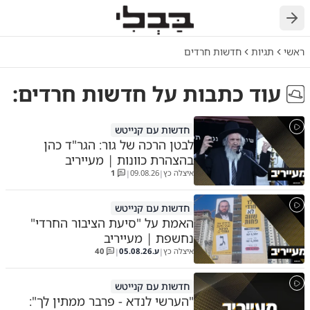
חזרה
ראשי
תגיות
חדשות חרדים
עוד כתבות על
חדשות חרדים
:
חדשות עם קנייטש
לבטן הרכה של גור: הגר"ד כהן
בהצהרת כוונות | מעייריב
איצלה כץ
09.08.26
1
|
|
חדשות עם קנייטש
האמת על "סיעת הציבור החרדי"
נחשפת | מעייריב
איצלה כץ
ע.
05.08.26
40
|
|
חדשות עם קנייטש
"הערשי לנדא - פרבר ממתין לך":