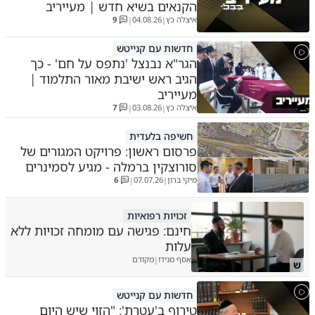
הקנאים בשיא חדש | מעייריב
איצלה כץ
04.08.26
9
|
|
חדשות עם קנייטש
הגר"א נבנצל 'נתפס על חם' - כך
הגיב ראש ישיבת מאור התלמוד |
מעייריב
איצלה כץ
03.08.26
7
|
|
חשיפה בלעדית
פרסום ראשון: פרויקט המגורים של
סורוצקין ברמלה - מגיע לסמינרים
מיקי ברון
07.07.26
6
|
|
זכויות רפואיות
חינם: פגישה עם מומחה זכויות ללא
עלות
אסף מגידו
מקודם
|
ש
חדשות עם קנייטש
טירוף ב'עטרת': "הזוי שיש היום