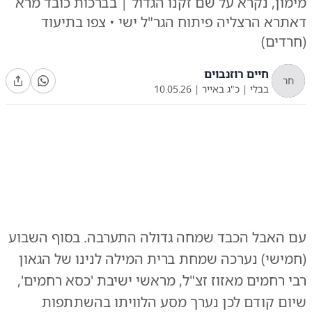
מימון, נקרא על שם זקנו הגדול | בברכות כובד מרא
דאתרא הרצליה פיתוח הגר"ל ישי • צפו בתיעוד
(חרדים)
חיים רוזנבוים
חר
בבלי
|
כ"ג באייר
|
10.05.26
0:00
/
0:33
10
10
עם האבל הכבד שמחה גדולה התערבה. בסוף השבוע
שמחת הברית בבית משפחת מאזוז
|
צילום:
צילום: יצחק סעדיה
(חמישי) נערכה שמחת ברית המילה לנינו של הגאון
רבי רחמים מאזוז זצ"ל, מראשי ישיבת 'כסא רחמים',
שיום קודם לכן נערך מסע הלוויתו בהשתתפות