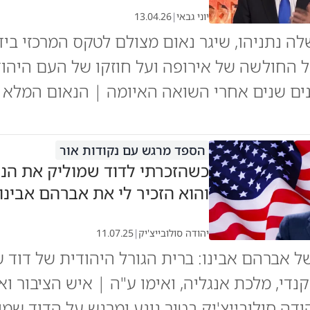
יוני גבאי
|
13.04.26
 נתניהו, שיגר נאום מצולם לטקס המרכזי ביד 
ל החולשה של אירופה ועל חוזקו של העם היהודי
ים שנים אחרי השואה האיומה | הנאום המלא 
הספד מרגש עם נקודות אור
כשהזכרתי לדוד שמוליק את הנש
והוא הזכיר לי את אברהם אבינו 
יהודה סולובייצ'יק
|
11.07.25
ל אברהם אבינו: ברית הגורל היהודית של דוד ש
נדי, מלכת אנגליה, ואימו ע"ה | איש הציבור ו
דה סולובייצ'יק בטור נוגע ומרגש על הדוד שמו