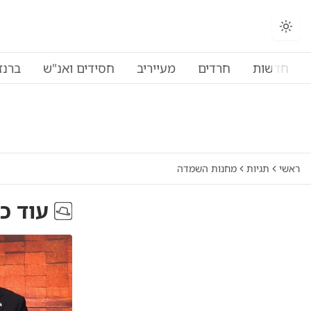
החלפת מצב תצוגה
חדשות
חרדים
מעייריב
חסידים ואנ"ש
ברנז
ראשי
תגיות
מחנות השמדה
עוד כ