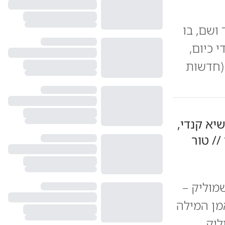
ושם, בו
 כיום,
(חדשות
יא קנדי,
// טור
מוליק –
אמן המילה
ליק,