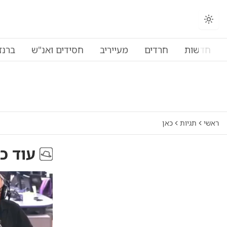
החלפת מצב תצוגה
חדשות
חרדים
מעייריב
חסידים ואנ"ש
ברנז
ראשי
תגיות
כאן
עוד כ