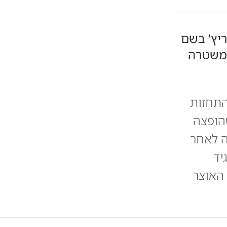
על סמוטריץ' בשם
לונה במשטרה
התחזות
הופצה
ה לאחר
גיד
 האוצר