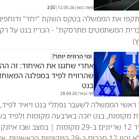
משה בשן
|
12.05.26
|
2
תקפו את הממשלה בטקס השקת "יחד" ודוחפים 
ברית המשתמטים מתרסקת" - הכריז בנט על רק
)
ומי הרוויח יותר?
אחרי שחגגו את האיחוד: זה הה
שהרוויח לפיד במפלגה המאוחד
בנט
יוני גבאי
|
28.04.26
ראשי הממשלה לשעבר נפתלי בנט ויאיר לפיד, 
ת מקומות, בנט יזכה בארבעה מקומות ולפיד ב
שנותן ללפיד 12 שריונים ב-29 מקומות | במצב שב
ליש עתיד לא יהיו 12 חברים ב-29 המקומות הרא