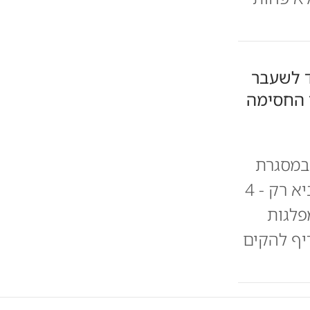
ד לשעבר
ז החסימה
 במסגרת
הבחירות הבאות | על פי סקר וואלה - מפלגה בראשותו תביא רק - 4
פלגות
יף להקים