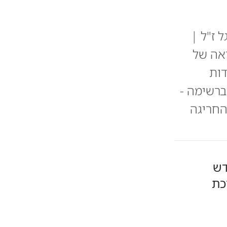
 ז"ל |
 לטרגדיה הנוראה של
ות
ברשימה -
החריגה
דש
כת