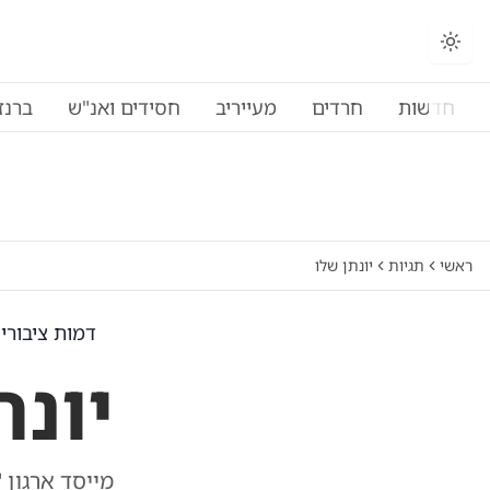
חדשות
חרדים
מעייריב
חסידים ואנ"ש
ברנז
ראשי
תגיות
יונתן שלו
דמות ציבורי
יונת
מייסד ארגון