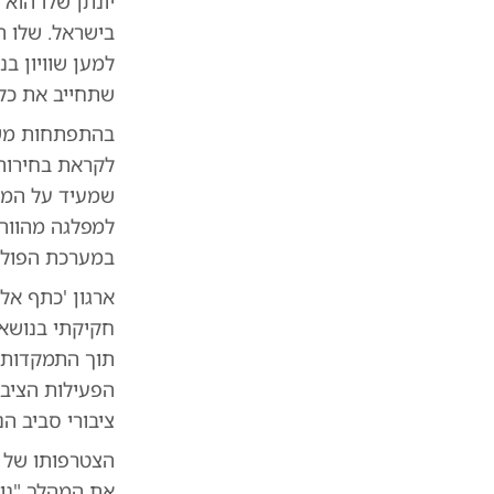
יונתן שלו הוא
בישראל. שלו ה
למען שוויון ב
שתחייב את כלל
שמעיד על המשק
למפלגה מהווה
במערכת הפולי
ארגון 'כתף אל
חקיקתי בנושא 
תוך התמקדות ב
הפעילות הציבו
ציבורי סביב הנ
הצטרפותו של ש
את המהלך "נוכ