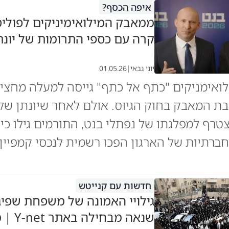
איפה הכסף?
ממאבק המילואימיניקים לפוליט
קרה עם כספי התרומות של יונת
יוני גבאי
|
01.05.26
ואימניקים "כתף אל כתף" גייסה למעלה מחצי מ
ת המאבק בחוק הגיוס. אולם לאחר שיונתן שלו,
רף למפלגתו של נפתלי בנט, התורמים גילו כי 
רתיות של הארגון הפכו רשמית לנכסי קמפיין
חדשות עם קנייטש
גילויי האמונה של משפחת שפיג
שנאה מבחילה באתר Y-net | מעייריב