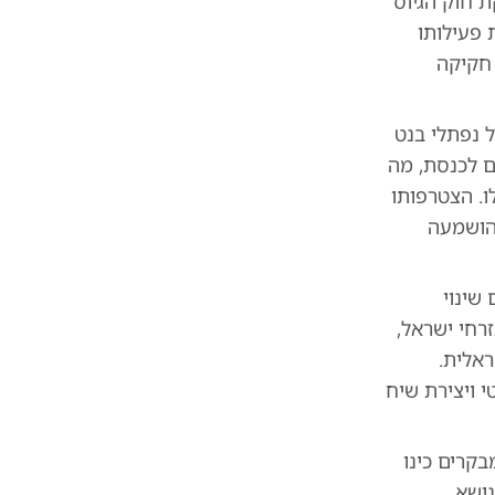
ת חוק הגיוס
 פעילותו
 חקיקה
ית בזירה הפוליטית, הצטרף שלו למפלגת 'בנט 2026' של נפתלי בנט
מדים לכנסת, מה
ו. הצטרפותו
הושמעה
שינוי
זרחי ישראל,
ראלית.
י ויצירת שיח
קרים כינו
ושא.