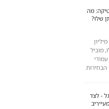
יקה: מה
ן שלו?
יליון
 מוביל
עמודי
 הבחירות
ל - לצד