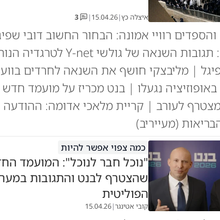
איצלה כץ
|
15.04.26
|
3
והספדים רוויי אמונה: הבחור החשוב דובי שפיגל
לא להאמין: תגובות השנאה של גולשי Y-net
גל | מליבצקי חושף את השנאה לחרדים בוועד
באופוזיציה נגעלו | בנט מכריז על מועמד חדש 
 מצטרף לעורב | קריית מלאכי אדומה: ההודעה 
ריאות (מעייריב)
כמה צפוי אפשר להיות
"נוכל חבר לנוכל": המועמד הח
שהצטרף לבנט והתגובות במער
הפוליטית
קובי אטינגר
|
15.04.26