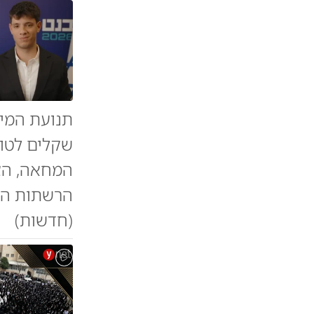
תנועת המיל
שקלים לטוב
המחאה, הצט
הרשתות החב
(חדשות)