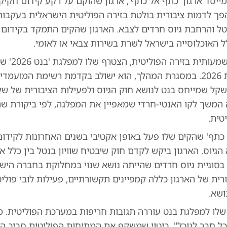
 מייסד ארגון 'כתף אל כתף', ארגון שהוקם על רקע קידום חקיק
פך לדמות ציבורית בולטת בזירה הפוליטית הישראלית בעקבות
נטל והרחבת גיוס חרדים לצבא. הארגון שהקים התמקד בקידום
 האוכלוסייה בישראל לשרת בשירות צבאי או לאומי.
בהתפתחות משמעות
לקראת בחירות 2026. במסגרת המהלך, הוא ישולב בקדמת רשימת המוע
ל שמייחס בנט לנושא חוק הגיוס ולפעילות הציבורית של של
 המשך לקו האנטי-חרדי שמאפיין את המפלגה, לפי ביקורת ש
טית.
 כתף' שהקים שלו פעל באופן אקטיבי בשנים האחרונות לקידום 
הגיוס. הארגון ביקש לקדם חוק שיבטיח שוויון בנטל בין כלל א
סוגיית גיוס חרדים שהייתה נושא שנוי במחלוקת בחברה היש
רית של הארגון כללה קמפיינים תקשורתיים, פעילות לובי פוליט
ושא.
לו למפלגת בנט עוררה תגובות חריפות במערכת הפוליטית. מב
ל חבר לנוכל", ביטוי שמשקף את המתיחות הפוליטית סביב הנ