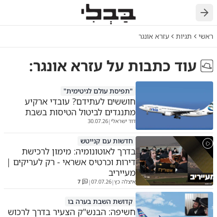
ראשי
תגיות
עזרא אונגר
עוד כתבות על
עזרא אונגר
:
"תפיסת עולם לגיטימית"
חוששים לעתידם? עובדי ארקיע
מתנגדים לביטול הטיסות בשבת
דוד ישראלי
30.07.26
|
חדשות עם קנייטש
בדרך לאוטונומיה: מימון לרכישת
דירות וכרטיס אשראי - רק לעריקים |
מעייריב
איצלה כץ
07.07.26
7
|
|
קדושת השבת בערה בו
חשיפה: הבנש"ק הצעיר בדרך לרכוש