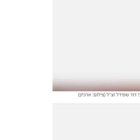
י דוד שמידל זצ"ל
(
צילום: ארכיון
)