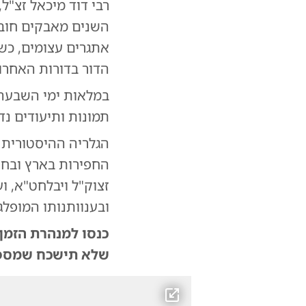
רבי דוד מיכאל זצ"ל
השנים מאבקים חובק
אתגרים עצומים, כשה
הדור בדורות האחרונ
תמונות ותיעודים נד
הגלריה ההיסטורית
החפירות בארץ ובחו"
זצוק"ל ויבלחט"א, ו
ובענוותנותו המופלג
כנסו למנהרת הזמן:
שלא תישכח שמספרי