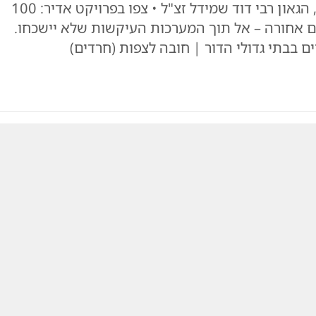
במלאות השבעה להסתלקותו של יו"ר 'אתרא קדישא', הגאון רבי דוד שמידל זצ"ל • צפו בפרויקט אדיר: 100
ם אחורה – אל תוך המערכות העיקשות שלא יישכחו.
 בבתי גדולי הדור | חובה לצפות (חרדים)