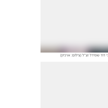
י דוד שמידל זצ"ל
(
צילום: ארכיון
)