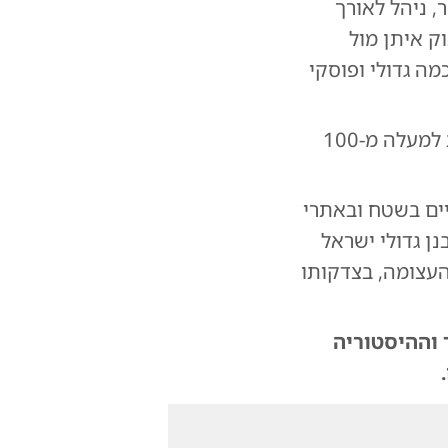
, ניהל לאורך
ק איתן מול
מה גדולי ופוסקי
במלאות ימי השבעה, שקדנו ואספנו עבורכם גלריית ענק מיוחדת במינה בת למעלה מ-100
ים בשטח ובאתרי
ן גדולי ישראל
העצומה, בצדקותו
 וההיסטוריה