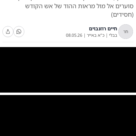
סוערים אל מול מראות ההוד של אש הקודש
(חסידים)
חיים רוזנבוים
חר
בבלי
|
כ"א באייר
|
08.05.26
0:00
/
0:28
10
10
ל"ג בעומר בחצה"ק בוטושאן
|
צילום:
צילום: איתי קצב
0:00
/
0:11
10
10