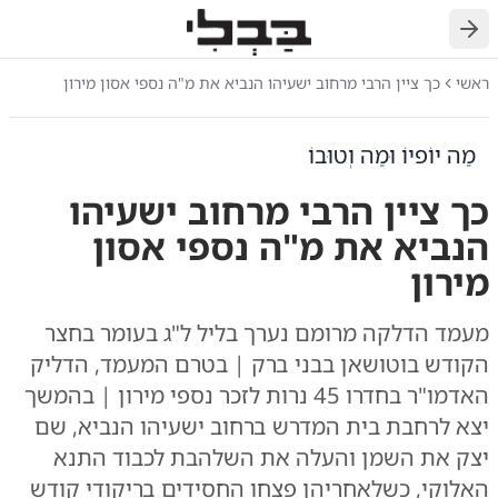
חזרה
ראשי
כך ציין הרבי מרחוב ישעיהו הנביא את מ"ה נספי אסון מירון
מַה יוֹפיוֹ וּמַה וְטוּבוֹ
כך ציין הרבי מרחוב ישעיהו
הנביא את מ"ה נספי אסון
מירון
מעמד הדלקה מרומם נערך בליל ל"ג בעומר בחצר
הקודש בוטושאן בבני ברק | בטרם המעמד, הדליק
האדמו"ר בחדרו 45 נרות לזכר נספי מירון | בהמשך
יצא לרחבת בית המדרש ברחוב ישעיהו הנביא, שם
יצק את השמן והעלה את השלהבת לכבוד התנא
האלוקי, כשלאחריהן פצחו החסידים בריקודי קודש