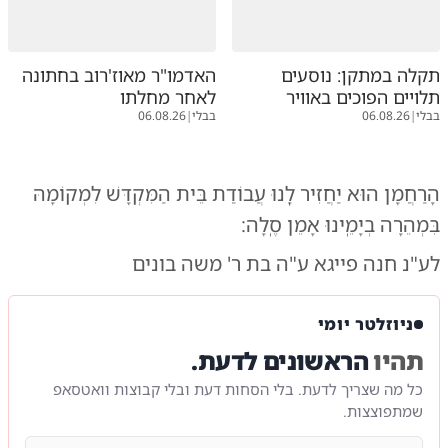
תקלה במתקן: נוסעים
האדמו"ר מאוז'רוב בחתונה
תלויים הפוכים באוויר
לאחר מחלתו
בבלי
|
06.08.26
בבלי
|
06.08.26
הָרַחֲמָן הוּא יַחֲזִיר לָֽנוּ עֲבוֹדַת בֵּית הַמִּקְדָּשׁ לִמְקוֹמָהּ
בִּמְהֵרָה בְיָמֵֽינוּ אָמֵן סֶֽלָה:
לע"נ חנה פייגא ע"ה בת ר' משה בונים
ניוזלטר יומי
תהיו
הראשונים לדעת.
כל מה שצריך לדעת. בלי הסחות דעת ובלי קבוצות וואטסאפ
שמתפוצצות.