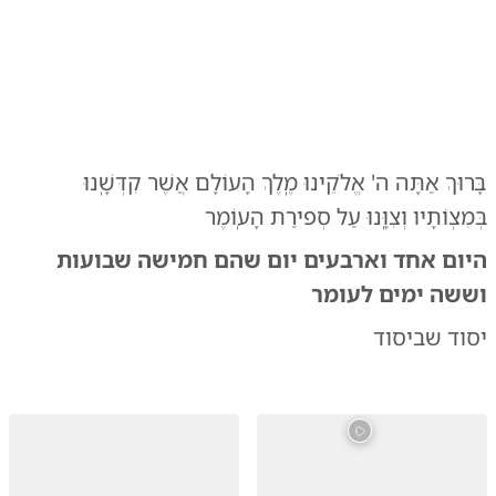
0:00
/
0:28
10
10
בָּרוּךְ אַתָּה ה' אֱלֹקֵינוּ מֶֽלֶךְ הָעוֹלָם אֲשֶׁר קִדְּשָֽׁנוּ
בְּמִצְוֹתָיו וְצִוָּֽנוּ עַל סְפירַת הָעֽוֹמֶר
היום אחד וארבעים יום שהם חמישה שבועות
וששה ימים לעומר
יסוד שביסוד