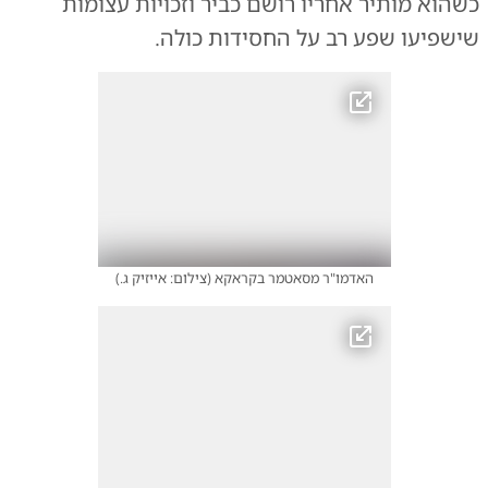
כשהוא מותיר אחריו רושם כביר וזכויות עצומות
שישפיעו שפע רב על החסידות כולה.
האדמו"ר מסאטמר בקראקא
(
צילום: אייזיק ג.
)