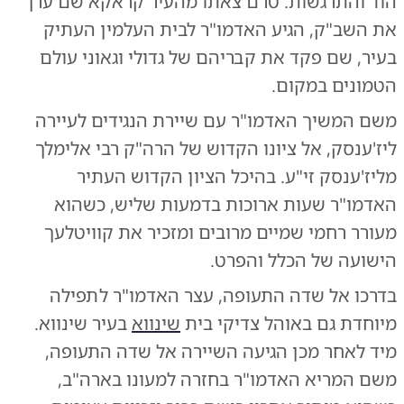
הוד והתרגשות. טרם צאתו מהעיר קראקא שם ערך
את השב"ק, הגיע האדמו"ר לבית העלמין העתיק
בעיר, שם פקד את קבריהם של גדולי וגאוני עולם
הטמונים במקום.
משם המשיך האדמו"ר עם שיירת הנגידים לעיירה
ליז'ענסק, אל ציונו הקדוש של הרה"ק רבי אלימלך
מליז'ענסק זי"ע. בהיכל הציון הקדוש העתיר
האדמו"ר שעות ארוכות בדמעות שליש, כשהוא
מעורר רחמי שמיים מרובים ומזכיר את קוויטלעך
הישועה של הכלל והפרט.
בדרכו אל שדה התעופה, עצר האדמו"ר לתפילה
מיוחדת גם באוהל צדיקי בית
שינווא
בעיר שינווא.
מיד לאחר מכן הגיעה השיירה אל שדה התעופה,
משם המריא האדמו"ר בחזרה למעונו בארה"ב,