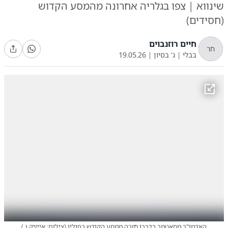
שינווא | צפו בגלריה אחרונה מהמסע הקדוש
(חסידים)
חיים רוזנבוים
חר
בבלי
|
ג' בסיון
|
19.05.26
האדמו"ר מסאטמר בדרכו חזרה ממסע הקודש בפולין
(
צילום: אייזיק ג.
)