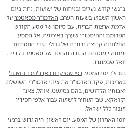
ברגשי קודש נעלים ובניחוח של ישועות, נחת ביום
ראשון השבוע בשעות הערב,
האדמו"ר מסאטמר
על
אדמת ארצות הברית, עם סיומו של מסע הקודש
המרומם וההיסטורי שערך ב
אירופה
. אל המסע
התלוותה קבוצה נבחרת של גדולי נגידי החסידות
ומחזיקי מוסדות התורה והחסד של סאטמר בקריית
יואל שבמונרו.
במהלך ימי המסע,
כפי שסיקרנו כאן ב'כיכר השבת'
באריכות, פקד האדמו"ר את ציוני אדמו"רי השושלת
ואבותיו הקדושים, בהם בסיגעט, אוהל, צאנז
וקראקא, שם העתיר לישועה עבור אלפי חסידיו
ועבור כלל ישראל.
יומו האחרון של המסע, יום ראשון, היה גדוש ברגעי