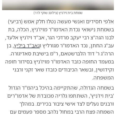
שמחת בית ויז'ניץ
(
צילום: שוקי לרר
)
אלפי חסידים ואנשי מעשה נטלו חלק אמש (רביעי)
בשמחת נישואי נכדת האדמו"ר מויז'ניץ, הכלה, בת
לבנו הגה"צ רבי יעקב מרדכי הגר, אב"ד ויז'ניץ אלעד,
עב"ג החתן, נכד האדמו"ר מגורליץ ו
גאב"ד ביליץ
, בן
הרה"ג ר' דוד הלברשטאם, ר"מ בישיבת סאדיגורה.
במעמד החופה כובד האדמו"ר מויז'ניץ בסידור חופה
וקידושין, ובשאר הכיבודים כובדו שאר זקני ורבני
המשפחה.
בשמחה הגדולה, שהתקיימה בהיכל ביהמ"ד הגדול
'בית ויז'ניץ', השתתפו גלריה מכובדת של אדמו"רים
ורבנים נעלים לצד אישי ציבור בכירים. במהלך
השמחה פצח הרבי במחול נלהב מספר פעמים עם