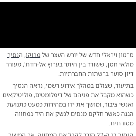
0:00
/
1:25
10
10
סרטון ויראלי חדש של יורש העצר של
מרוקו
, ה
נסיך
צילום:
צילום: רשתות חברתיות
מולאי חסן, ששודר בין היתר בערוץ אל-חדת', מעורר
דיון סוער ברשתות החברתיות.
בתיעוד, שצולם במהלך אירוע רשמי, נראה הנסיך
כשהוא מקבל את פניהם של דיפלומטים, פוליטיקאים
ואנשי ציבור, ומושך את ידו במהירות כמעט כתנועת
הגנה כאשר חלקם מנסים לנשק את היד כמחווה
מסורתית.
​הנסיך בן ה-22 סירב לקבל את המחווה, אך המשיך