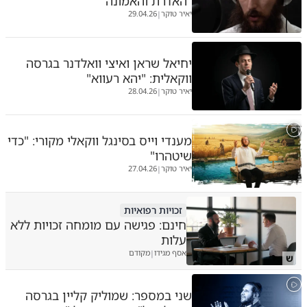
"האדרת והאמונה"
יאיר טוקר
29.04.26
|
יחיאל שראן ואיצי וואלדנר בגרסה
ווקאלית: "יהא רעווא"
יאיר טוקר
28.04.26
|
מענדי וייס בסינגל ווקאלי מקורי: "כדי
שיטהרו"
יאיר טוקר
27.04.26
|
זכויות רפואיות
חינם: פגישה עם מומחה זכויות ללא
עלות
אסף מגידו
מקודם
|
ש
שני במספר: שמוליק קליין בגרסה