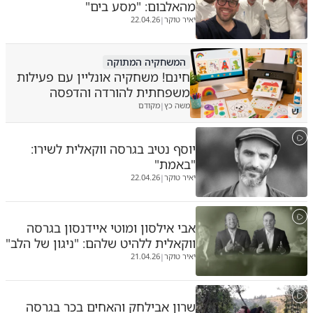
מהאלבום: "מסע בים"
יאיר טוקר
22.04.26
|
המשחקיה המתוקה
חינם! משחקיה אונליין עם פעילות
משפחתית להורדה והדפסה
משה כץ
מקודם
|
ש
יוסף נטיב בגרסה ווקאלית לשירו:
"באמת"
יאיר טוקר
22.04.26
|
אבי אילסון ומוטי איידנסון בגרסה
ווקאלית ללהיט שלהם: "ניגון של הלב"
יאיר טוקר
21.04.26
|
שרון אבילחק והאחים בכר בגרסה