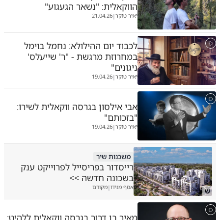
הווקאלית: "נשאר הגעגוע"
יאיר טוקר
21.04.26
|
לכבוד יום ההילולא: נחמל בוימל
במחרוזת מרגשת - "ר' שייעלס'
ניגונים"
יאיר טוקר
19.04.26
|
אבי אילסון בגרסה ווקאלית לשירו:
"בזכותם"
יאיר טוקר
19.04.26
|
משכנות שיר
רייסדור בפריסייל לפרוייקט ענק
בשכונה חדשה >>
אסף מגידו
מקודם
|
ש
מאיר בן דרור בגרסה ווקאלית ללהיט: